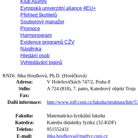
Klub Alumni
Evropská univerzitní aliance 4EU+
Přehled školitelů
Souborový manažer
Promoce
Harmonogram
Evidence programů CŽV
Nástěnka
Hledání osob
Vyhledávání loginů
RNDr. Jitka Houfková, Ph.D. (Horáčková)
Adresa:
V Holešovičkách 747/2, Praha 8
Sídlo:
A 724 (818), 7. patro, Katedrový objekt Troja
Fax:
Další informace:
http://www.mff.cuni.cz/fakulta/struktura/lide/
Fakulta:
Matematicko-fyzikální fakulta
Katedra:
Katedra didaktiky fyziky (32-KDF)
Telefon:
951552431
E-mail:
jitka.houfkova@matfyz.cuni.cz