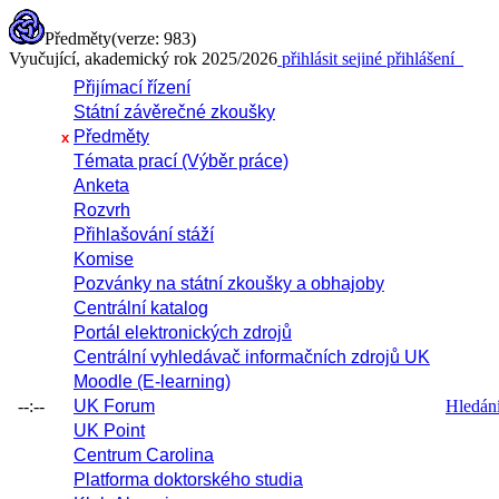
Předměty
(verze: 983)
Vyučující, akademický rok 2025/2026
přihlásit se
jiné přihlášení
Přijímací řízení
Státní závěrečné zkoušky
Předměty
x
Témata prací (Výběr práce)
Anketa
Rozvrh
Přihlašování stáží
Komise
Pozvánky na státní zkoušky a obhajoby
Centrální katalog
Portál elektronických zdrojů
Centrální vyhledávač informačních zdrojů UK
Moodle (E-learning)
--:--
UK Forum
Hledání 
UK Point
Centrum Carolina
Platforma doktorského studia