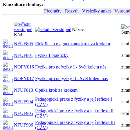
Konzultační hodiny:
Předměty
Rozvrh
Výsledky anket
Vypsané
Název
Seme
Kód
NFUF805
Elektřina a magnetizmus krok za krokem
letní
NFUF801
Fyzika I prakticky
zimn
NOFY016
Fyzika pro nefyziky I - Svět kolem nás
zimn
NOFY017
Fyzika pro nefyziky II - Svět kolem nás
letní
NFUF813
Optika krok za krokem
zimn
Pedagogická praxe z fyziky a její reflexe I
NFUF904
letní
(CŽV)
Pedagogická praxe z fyziky a její reflexe II
NFUF905
letní
(CŽV)
Pedagogická praxe z fyziky a její reflexe III
NFUF906
zimn
(CŽV)