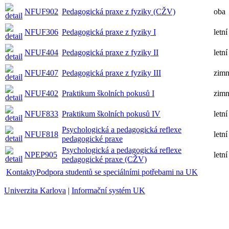
NFUF902
Pedagogická praxe z fyziky (CŽV)
oba
NFUF306
Pedagogická praxe z fyziky I
letní
NFUF404
Pedagogická praxe z fyziky II
letní
NFUF407
Pedagogická praxe z fyziky III
zimn
NFUF402
Praktikum školních pokusů I
zimn
NFUF833
Praktikum školních pokusů IV
letní
Psychologická a pedagogická reflexe
NFUF818
letní
pedagogické praxe
Psychologická a pedagogická reflexe
NPEP905
letní
pedagogické praxe (CŽV)
Kontakty
Podpora studentů se speciálními potřebami na UK
Univerzita Karlova
|
Informační systém UK