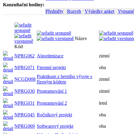
Konzultační hodiny:
Předměty
Rozvrh
Výsledky anket
Vypsané
Název
Kód
NPRG062
Algoritmizace
zimní
NPRG071
Firemní projekt
oba
Praktikum z herního vývoje s
NCGD008
zimní
řízeným kódem
NPRG030
Programování 1
zimní
NPRG031
Programování 2
letní
NPRG045
Ročníkový projekt
oba
NPRG069
Softwarový projekt
oba