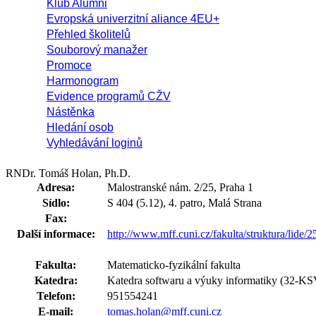
Klub Alumni
Evropská univerzitní aliance 4EU+
Přehled školitelů
Souborový manažer
Promoce
Harmonogram
Evidence programů CŽV
Nástěnka
Hledání osob
Vyhledávání loginů
RNDr. Tomáš Holan, Ph.D.
Adresa:
Malostranské nám. 2/25, Praha 1
Sídlo:
S 404 (5.12), 4. patro, Malá Strana
Fax:
Další informace:
http://www.mff.cuni.cz/fakulta/struktura/lide/
Fakulta:
Matematicko-fyzikální fakulta
Katedra:
Katedra softwaru a výuky informatiky (32-KS
Telefon:
951554241
E-mail:
tomas.holan@mff.cuni.cz