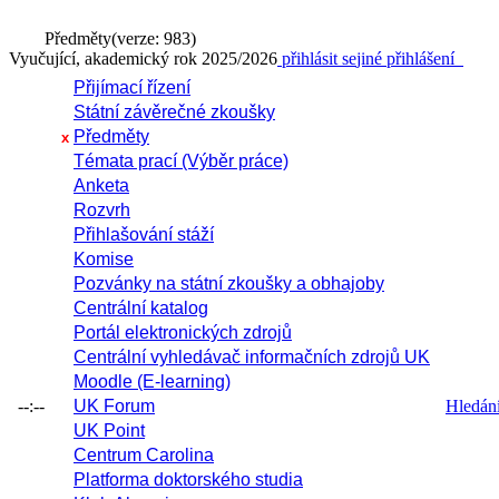
Předměty
(verze: 983)
Vyučující, akademický rok 2025/2026
přihlásit se
jiné přihlášení
Přijímací řízení
Státní závěrečné zkoušky
Předměty
x
Témata prací (Výběr práce)
Anketa
Rozvrh
Přihlašování stáží
Komise
Pozvánky na státní zkoušky a obhajoby
Centrální katalog
Portál elektronických zdrojů
Centrální vyhledávač informačních zdrojů UK
Moodle (E-learning)
--:--
UK Forum
Hledání 
UK Point
Centrum Carolina
Platforma doktorského studia