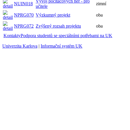
Vývoj počítačových her - pro
NUIN018
zimní
učitele
NPRG070
Výzkumný projekt
oba
NPRG072
Zvýšený rozsah projektu
oba
Kontakty
Podpora studentů se speciálními potřebami na UK
Univerzita Karlova
|
Informační systém UK