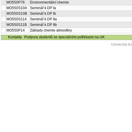
MO550P76
Environmentální chemie
MO550S10A
Seminář k DP Ia
MO550S10B
Seminář k DP Ib
MO550S11A
Seminář k DP IIa
MO550S11B
Seminář k DP IIb
MO550P14
Základy chemie atmosféry
Kontakty
Podpora studentů se speciálními potřebami na UK
Univerzita K