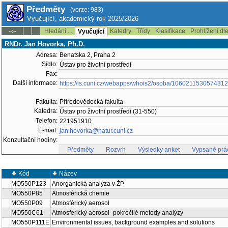
Předměty
(verze: 983)
Vyučující, akademický rok 2025/2026
Hledání ...
Katedry
Třídy
Klasifikace
Prohlížení dl
--:--
Vyučující
RNDr. Jan Hovorka, Ph.D.
Adresa:
Benatska 2, Praha 2
Sídlo:
Ústav pro životní prostředí
Fax:
Další informace:
https://is.cuni.cz/webapps/whois2/osoba/1060211530574312
Fakulta:
Přírodovědecká fakulta
Katedra:
Ústav pro životní prostředí (31-550)
Telefon:
221951910
E-mail:
jan.hovorka@natur.cuni.cz
Konzultační hodiny:
Předměty
Rozvrh
Výsledky anket
Vypsané prá
Kód
Název
MO550P123
Anorganická analýza v ŽP
MO550P85
Atmosférická chemie
MO550P09
Atmosférický aerosol
MO550C61
Atmosferický aerosol- pokročilé metody analýzy
MO550P111E
Environmental issues, background examples and solutions