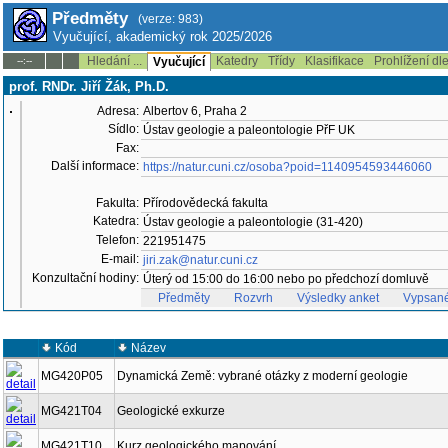
Předměty
(verze: 983)
Vyučující, akademický rok 2025/2026
Hledání ...
Katedry
Třídy
Klasifikace
Prohlížení dl
--:--
Vyučující
prof. RNDr. Jiří Žák, Ph.D.
Adresa:
Albertov 6, Praha 2
Sídlo:
Ústav geologie a paleontologie PřF UK
Fax:
Další informace:
https://natur.cuni.cz/osoba?poid=1140954593446060
Fakulta:
Přírodovědecká fakulta
Katedra:
Ústav geologie a paleontologie (31-420)
Telefon:
221951475
E-mail:
jiri.zak@natur.cuni.cz
Konzultační hodiny:
Úterý od 15:00 do 16:00 nebo po předchozí domluvě
Předměty
Rozvrh
Výsledky anket
Vypsané
Kód
Název
MG420P05
Dynamická Země: vybrané otázky z moderní geologie
MG421T04
Geologické exkurze
MG421T10
Kurz geologického mapování