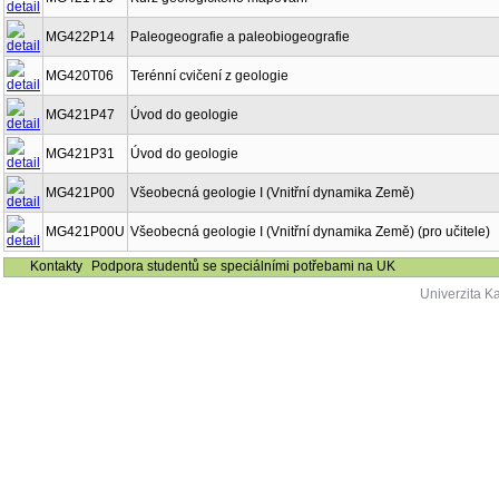
MG422P14
Paleogeografie a paleobiogeografie
MG420T06
Terénní cvičení z geologie
MG421P47
Úvod do geologie
MG421P31
Úvod do geologie
MG421P00
Všeobecná geologie I (Vnitřní dynamika Země)
MG421P00U
Všeobecná geologie I (Vnitřní dynamika Země) (pro učitele)
Kontakty
Podpora studentů se speciálními potřebami na UK
Univerzita K