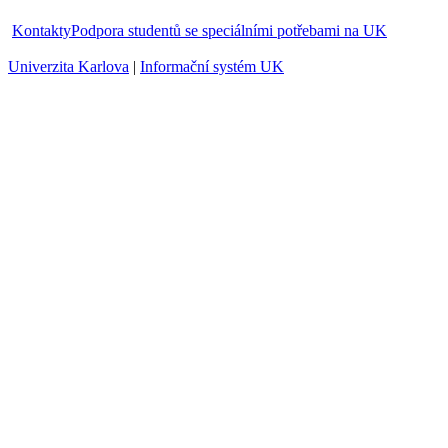
Kontakty
Podpora studentů se speciálními potřebami na UK
Univerzita Karlova
|
Informační systém UK