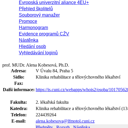
Evropská univerzitní aliance 4EU+
Přehled školitelů
Souborový manažer
Promoce
Harmonogram
Evidence programů CŽV
Nástěnka
Hledání osob
Vyhledávání loginů
prof. MUDr. Alena Kobesová, Ph.D.
Adresa:
V Úvalu 84, Praha 5
Sídlo:
Klinika rehabilitace a tělovýchovného lékařství
Fax:
Další informace:
https://is.cuni.cz/webapps/whois2/osoba/1017056
Fakulta:
2. lékařská fakulta
Katedra:
Klinika rehabilitace a tělovýchovného lékařství (1
Telefon:
224439264
E-mail:
alena.kobesova@lfmotol.cuni.cz
Předměty
Rozvrh
Nástěnka