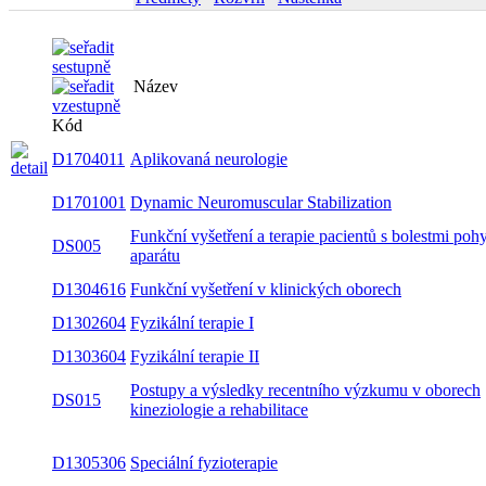
Název
Kód
D1704011
Aplikovaná neurologie
D1701001
Dynamic Neuromuscular Stabilization
Funkční vyšetření a terapie pacientů s bolestmi
DS005
pohybového aparátu
D1304616
Funkční vyšetření v klinických oborech
D1302604
Fyzikální terapie I
D1303604
Fyzikální terapie II
Postupy a výsledky recentního výzkumu v oborech
DS015
kineziologie a rehabilitace
D1305306
Speciální fyzioterapie