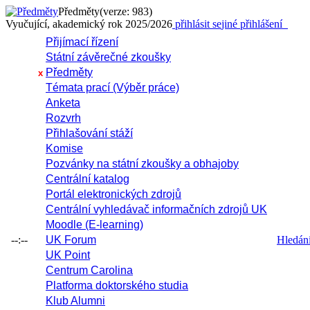
Předměty
(verze: 983)
Vyučující, akademický rok 2025/2026
přihlásit se
jiné přihlášení
Přijímací řízení
Státní závěrečné zkoušky
Předměty
x
Témata prací (Výběr práce)
Anketa
Rozvrh
Přihlašování stáží
Komise
Pozvánky na státní zkoušky a obhajoby
Centrální katalog
Portál elektronických zdrojů
Centrální vyhledávač informačních zdrojů UK
Moodle (E-learning)
--:--
UK Forum
Hledání 
UK Point
Centrum Carolina
Platforma doktorského studia
Klub Alumni