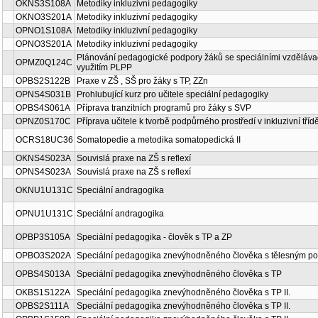
OKNS3S108A
Metodiky inkluzivní pedagogiky
OKNO3S201A
Metodiky inkluzivní pedagogiky
OPNO1S108A
Metodiky inkluzivní pedagogiky
OPNO3S201A
Metodiky inkluzivní pedagogiky
Plánování pedagogické podpory žáků se speciálními vzděláva
OPMZ0Q124C
využitím PLPP
OPBS2S122B
Praxe v ZŠ , SŠ pro žáky s TP, ZZn
OPNS4S031B
Prohlubující kurz pro učitele speciální pedagogiky
OPBS4S061A
Příprava tranzitních programů pro žáky s SVP
OPNZ0S170C
Příprava učitele k tvorbě podpůrného prostředí v inkluzivní tříd
OCRS18UC36
Somatopedie a metodika somatopedická II
OKNS4S023A
Souvislá praxe na ZŠ s reflexí
OPNS4S023A
Souvislá praxe na ZŠ s reflexí
OKNU1U131C
Speciální andragogika
OPNU1U131C
Speciální andragogika
OPBP3S105A
Speciální pedagogika - člověk s TP a ZP
OPBO3S202A
Speciální pedagogika znevýhodněného člověka s tělesným po
OPBS4S013A
Speciální pedagogika znevýhodněného člověka s TP
OKBS1S122A
Speciální pedagogika znevýhodněného člověka s TP II.
OPBS2S111A
Speciální pedagogika znevýhodněného člověka s TP II.