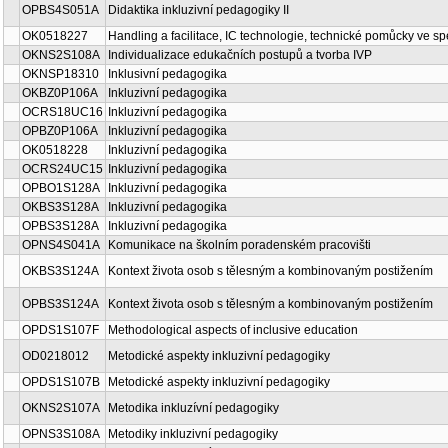
OPBS4S051A
Didaktika inkluzivní pedagogiky II
OK0518227
Handling a facilitace, IC technologie, technické pomůcky ve s
OKNS2S108A
Individualizace edukačních postupů a tvorba IVP
OKNSP18310
Inklusivní pedagogika
OKBZ0P106A
Inkluzivní pedagogika
OCRS18UC16
Inkluzivní pedagogika
OPBZ0P106A
Inkluzivní pedagogika
OK0518228
Inkluzivní pedagogika
OCRS24UC15
Inkluzivní pedagogika
OPBO1S128A
Inkluzivní pedagogika
OKBS3S128A
Inkluzivní pedagogika
OPBS3S128A
Inkluzivní pedagogika
OPNS4S041A
Komunikace na školním poradenském pracovišti
OKBS3S124A
Kontext života osob s tělesným a kombinovaným postižením
OPBS3S124A
Kontext života osob s tělesným a kombinovaným postižením
OPDS1S107F
Methodological aspects of inclusive education
OD0218012
Metodické aspekty inkluzivní pedagogiky
OPDS1S107B
Metodické aspekty inkluzivní pedagogiky
OKNS2S107A
Metodika inkluzívní pedagogiky
OPNS3S108A
Metodiky inkluzivní pedagogiky