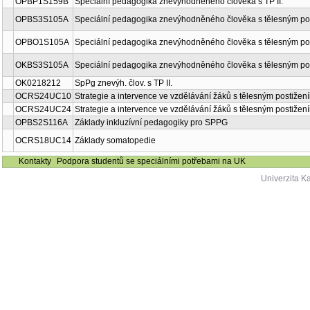
OPBP1S159B
Speciální pedagogika znevýhodněného člověka s TP II.
OPBS3S105A
Speciální pedagogika znevýhodněného člověka s tělesným po
OPBO1S105A
Speciální pedagogika znevýhodněného člověka s tělesným po
OKBS3S105A
Speciální pedagogika znevýhodněného člověka s tělesným po
OK0218212
SpPg znevýh. člov. s TP II.
OCRS24UC10
Strategie a intervence ve vzdělávání žáků s tělesným postižení
OCRS24UC24
Strategie a intervence ve vzdělávání žáků s tělesným postižení
OPBS2S116A
Základy inkluzívní pedagogiky pro SPPG
OCRS18UC14
Základy somatopedie
Kontakty
Podpora studentů se speciálními potřebami na UK
Univerzita K