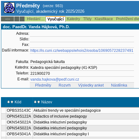
Předměty
(verze: 983)
Vyučující, akademický rok 2025/2026
Hledání ...
Katedry
Třídy
Klasifikace
Prohlížení dl
--:--
Vyučující
doc. PaedDr. Vanda Hájková, Ph.D.
Adresa:
Sídlo:
Fax:
Další informace:
https://is.cuni.cz/webapps/whois2/osoba/1069057228237491
Fakulta:
Pedagogická fakulta
Katedra:
Katedra speciální pedagogiky (41-KSP)
Telefon:
221900270
E-mail:
vanda.hajkova@pedf.cuni.cz
Předměty
Rozvrh
Výsledky anket
Nástěnka
Kód
Název
OPBS3S143C
Aktuální trendy ve speciální pedagogice
OPNS4S122A
Didactics of inclusive pedagogy
OKNS4S022A
Didaktika inkluzivní pedagogiky
OPNS4S022A
Didaktika inkluzivní pedagogiky
OPBS4S041A
Didaktika inkluzivní pedagogiky I