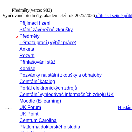
Předměty
(verze: 983)
Vyučované předměty, akademický rok 2025/2026
přihlásit se
jiné přih
Přijímací řízení
Státní závěrečné zkoušky
Předměty
x
Témata prací (Výběr práce)
Anketa
Rozvrh
Přihlašování stáží
Komise
Pozvánky na státní zkoušky a obhajoby
Centrální katalog
Portál elektronických zdrojů
Centrální vyhledávač informačních zdrojů UK
Moodle (E-learning)
--:--
UK Forum
Hledání 
UK Point
Centrum Carolina
Platforma doktorského studia