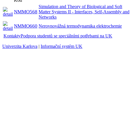
Kód
Simulation and Theory of Biological and Soft
NMMO568
Matter Systems II - Interfaces, Self-Assembly and
Networks
NMMO660
Nerovnovážná termodynamika elektrochemie
Kontakty
Podpora studentů se speciálními potřebami na UK
Univerzita Karlova
|
Informační systém UK