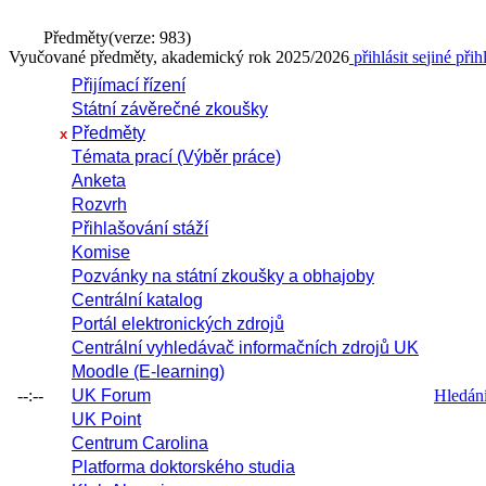
Předměty
(verze: 983)
Vyučované předměty, akademický rok 2025/2026
přihlásit se
jiné přih
Přijímací řízení
Státní závěrečné zkoušky
Předměty
x
Témata prací (Výběr práce)
Anketa
Rozvrh
Přihlašování stáží
Komise
Pozvánky na státní zkoušky a obhajoby
Centrální katalog
Portál elektronických zdrojů
Centrální vyhledávač informačních zdrojů UK
Moodle (E-learning)
--:--
UK Forum
Hledání 
UK Point
Centrum Carolina
Platforma doktorského studia