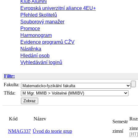
Klub Alumni
Evropská univerzitní aliance 4EU+
Přehled školitelů
Souborový manažer
Promoce
Harmonogram
Evidence programů CŽV
Nástěnka
Hledání osob
Vyhledávání loginů
Filtr:
Fakulta:
Třída:
Název