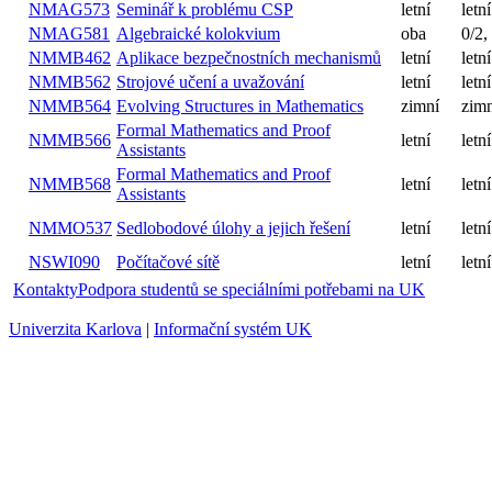
Kód
NMAG337
Úvod do teorie grup
zimní
NMAG573
Seminář k problému CSP
letní
NMAG581
Algebraické kolokvium
oba
Aplikace bezpečnostních
NMMB462
letní
mechanismů
NMMB562
Strojové učení a uvažování
letní
Evolving Structures in
NMMB564
zimní
Mathematics
Formal Mathematics and Proof
NMMB566
letní
Assistants
Formal Mathematics and Proof
NMMB568
letní
Assistants
Sedlobodové úlohy a jejich
NMMO537
letní
řešení
NSWI090
Počítačové sítě
letní
Kontakty
Podpora studentů se speciálními potřebami na UK