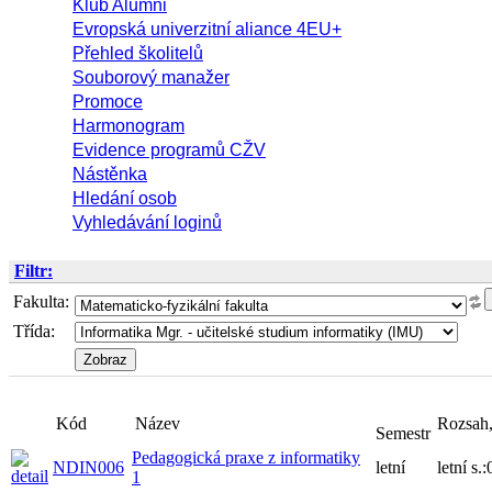
Klub Alumni
Evropská univerzitní aliance 4EU+
Přehled školitelů
Souborový manažer
Promoce
Harmonogram
Evidence programů CŽV
Nástěnka
Hledání osob
Vyhledávání loginů
Filtr:
Fakulta:
Třída:
Kód
Název
Rozsah
Semestr
Pedagogická praxe z informatiky
NDIN006
letní
letní s.
1