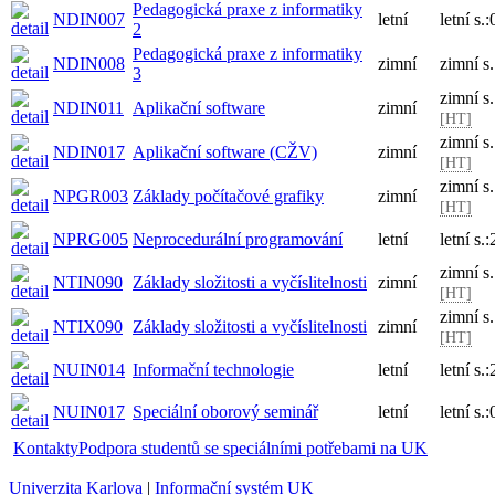
Pedagogická praxe z informatiky
NDIN007
letní
letní s.
2
Pedagogická praxe z informatiky
NDIN008
zimní
zimní s
3
zimní s
NDIN011
Aplikační software
zimní
[HT]
zimní s
NDIN017
Aplikační software (CŽV)
zimní
[HT]
zimní s
NPGR003
Základy počítačové grafiky
zimní
[HT]
NPRG005
Neprocedurální programování
letní
letní s
zimní s
NTIN090
Základy složitosti a vyčíslitelnosti
zimní
[HT]
zimní s
NTIX090
Základy složitosti a vyčíslitelnosti
zimní
[HT]
NUIN014
Informační technologie
letní
letní s
NUIN017
Speciální oborový seminář
letní
letní s.
Kontakty
Podpora studentů se speciálními potřebami na UK
Univerzita Karlova
|
Informační systém UK