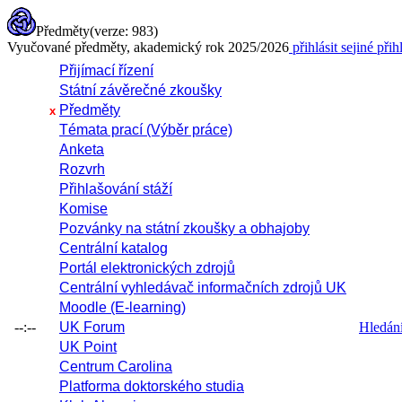
Předměty
(verze: 983)
Vyučované předměty, akademický rok 2025/2026
přihlásit se
jiné přih
Přijímací řízení
Státní závěrečné zkoušky
Předměty
x
Témata prací (Výběr práce)
Anketa
Rozvrh
Přihlašování stáží
Komise
Pozvánky na státní zkoušky a obhajoby
Centrální katalog
Portál elektronických zdrojů
Centrální vyhledávač informačních zdrojů UK
Moodle (E-learning)
--:--
UK Forum
Hledání 
UK Point
Centrum Carolina
Platforma doktorského studia