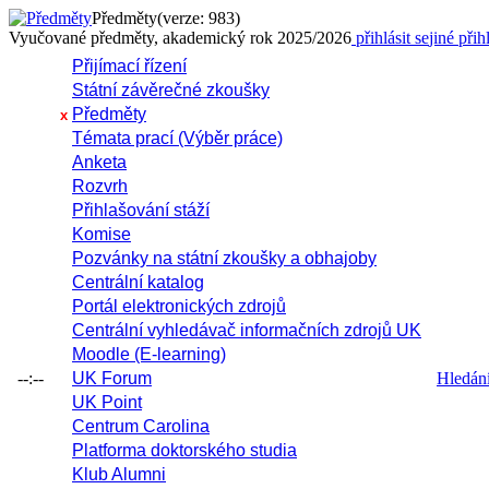
Předměty
(verze: 983)
Vyučované předměty, akademický rok 2025/2026
přihlásit se
jiné přih
Přijímací řízení
Státní závěrečné zkoušky
Předměty
x
Témata prací (Výběr práce)
Anketa
Rozvrh
Přihlašování stáží
Komise
Pozvánky na státní zkoušky a obhajoby
Centrální katalog
Portál elektronických zdrojů
Centrální vyhledávač informačních zdrojů UK
Moodle (E-learning)
--:--
UK Forum
Hledání 
UK Point
Centrum Carolina
Platforma doktorského studia
Klub Alumni