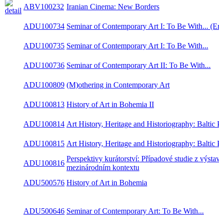
ABV100232
Iranian Cinema: New Borders
ADU100734
Seminar of Contemporary Art I: To Be With... (
ADU100735
Seminar of Contemporary Art I: To Be With...
ADU100736
Seminar of Contemporary Art II: To Be With...
ADU100809
(M)othering in Contemporary Art
ADU100813
History of Art in Bohemia II
Art History, Heritage and Historiography: Baltic
ADU100814
Perspectives
Art History, Heritage and Historiography: Baltic
ADU100815
Perspectives
Perspektivy kurátorství: Případové studie z výst
ADU100816
v mezinárodním kontextu
ADU500576
History of Art in Bohemia
ADU500646
Seminar of Contemporary Art: To Be With...