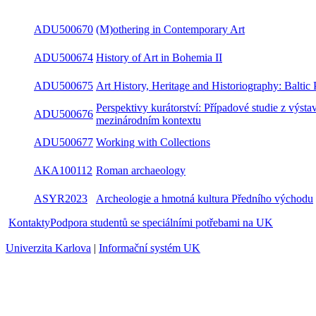
ADU500670
(M)othering in Contemporary Art
ADU500674
History of Art in Bohemia II
Art History, Heritage and Historiography: Baltic
ADU500675
Perspectives
Perspektivy kurátorství: Případové studie z výst
ADU500676
v mezinárodním kontextu
ADU500677
Working with Collections
AKA100112
Roman archaeology
ASYR2023
Archeologie a hmotná kultura Předního východ
Kontakty
Podpora studentů se speciálními potřebami na UK
Univerzita Karlova
|
Informační systém UK