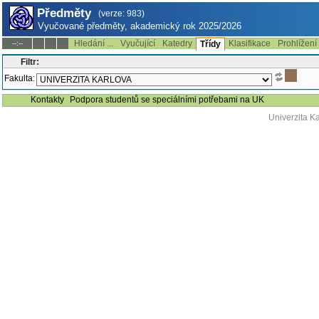
Předměty
(verze: 983)
Vyučované předměty, akademický rok 2025/2026
Hledání ...
Vyučující
Katedry
Klasifikace
Prohlížení
--:--
Třídy
Filtr:
Fakulta:
Kontakty
Podpora studentů se speciálními potřebami na UK
Univerzita K