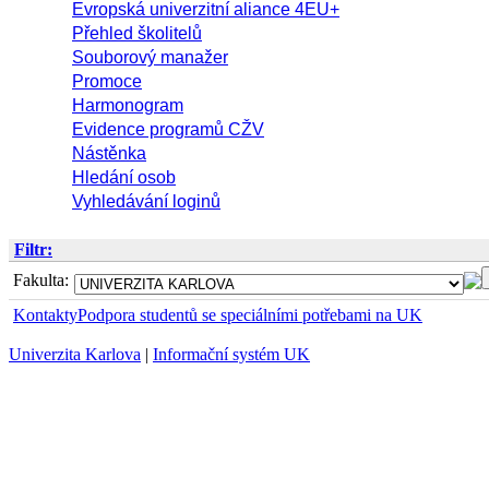
Evropská univerzitní aliance 4EU+
Přehled školitelů
Souborový manažer
Promoce
Harmonogram
Evidence programů CŽV
Nástěnka
Hledání osob
Vyhledávání loginů
Filtr:
Fakulta:
Kontakty
Podpora studentů se speciálními potřebami na UK
Univerzita Karlova
|
Informační systém UK