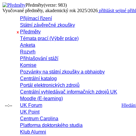
Předměty
(verze: 983)
Vyučované předměty, akademický rok 2025/2026
přihlásit se
jiné přih
Přijímací řízení
Státní závěrečné zkoušky
Předměty
x
Témata prací (Výběr práce)
Anketa
Rozvrh
Přihlašování stáží
Komise
Pozvánky na státní zkoušky a obhajoby
Centrální katalog
Portál elektronických zdrojů
Centrální vyhledávač informačních zdrojů UK
Moodle (E-learning)
--:--
UK Forum
Hledání 
UK Point
Centrum Carolina
Platforma doktorského studia
Klub Alumni