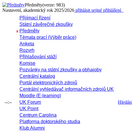
Předměty
(verze: 983)
Nastavení, akademický rok 2025/2026
přihlásit se
jiné přihlášení
Přijímací řízení
Státní závěrečné zkoušky
Předměty
x
Témata prací (Výběr práce)
Anketa
Rozvrh
Přihlašování stáží
Komise
Pozvánky na státní zkoušky a obhajoby
Centrální katalog
Portál elektronických zdrojů
Centrální vyhledávač informačních zdrojů UK
Moodle (E-learning)
--:--
UK Forum
Hledání 
UK Point
Centrum Carolina
Platforma doktorského studia
Klub Alumni