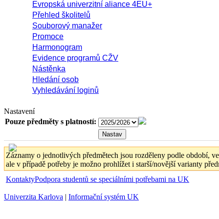
Evropská univerzitní aliance 4EU+
Přehled školitelů
Souborový manažer
Promoce
Harmonogram
Evidence programů CŽV
Nástěnka
Hledání osob
Vyhledávání loginů
Nastavení
Pouze předměty s platností:
Záznamy o jednotlivých předmětech jsou rozděleny podle období, ve k
ale v případě potřeby je možno prohlížet i starší/novější varianty pře
Kontakty
Podpora studentů se speciálními potřebami na UK
Univerzita Karlova
|
Informační systém UK