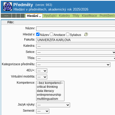
Předměty
(verze: 983)
Hledání v předmětech, akademický rok 2025/2026
Vyučující
Katedry
Třídy
Klasifikace
Prohlížení
--:--
Hledání ...
Filtr:
Název:
Hledat v:
Název
Anotace
Sylabus
Fakulta:
Katedra:
Sekce:
Třída:
Kategorizace předmětu:
4EU+:
Virtuální mobilita:
Kompetence:
Jazyk výuky:
Semestr: