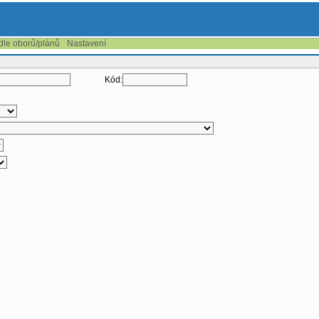
 dle oborů/plánů
Nastavení
Kód: