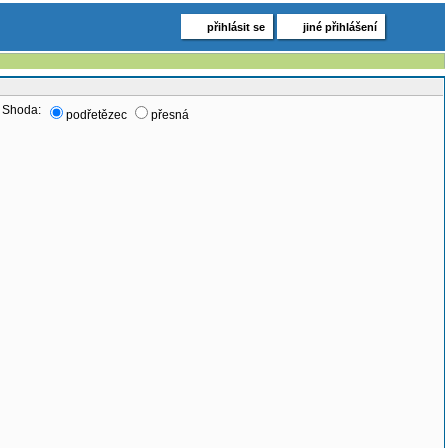
přihlásit se
jiné přihlášení
Shoda:
podřetězec
přesná