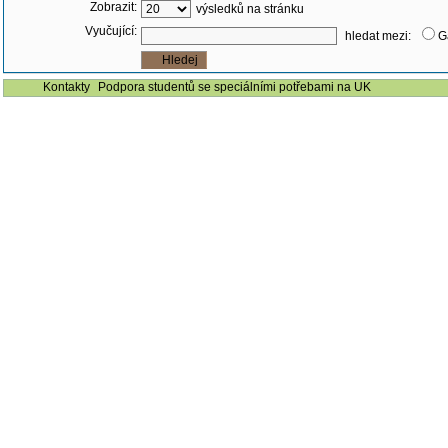
Zobrazit:
výsledků na stránku
Vyučující:
hledat mezi:
G
Kontakty
Podpora studentů se speciálními potřebami na UK