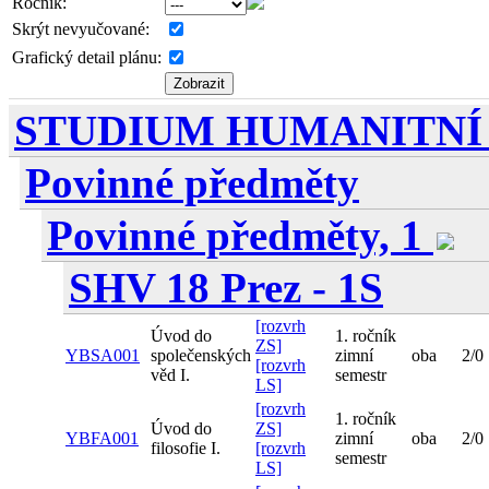
Ročník:
Skrýt nevyučované:
Grafický detail plánu:
STUDIUM HUMANITNÍ V
Povinné předměty
Povinné předměty, 1
SHV 18 Prez - 1S
[rozvrh
Úvod do
1. ročník
ZS]
YBSA001
společenských
zimní
oba
2/0
[rozvrh
věd I.
semestr
LS]
[rozvrh
1. ročník
Úvod do
ZS]
YBFA001
zimní
oba
2/0
filosofie I.
[rozvrh
semestr
LS]