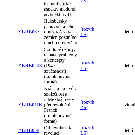
LS]
technologické
aspekty moderní
architektury II
Habsburský
panovník a jeho
[rozvrh
YBHB067
obraz v českých
letní
LS]
zemích pozdního
raného novověku
Soudobé dějiny:
témata, problémy
a koncepty
[rozvrh
YBHB059K
(1945–
letní
LS]
současnost)
(kombinovaná
forma)
Král a jeho dvůr,
společnost a
intelektuálové v
[rozvrh
YBHB011K
předrevoluční
zimn
ZS]
Francii
(kombinovaná
forma)
Od revoluce k
[rozvrh
YBHB068
letní
revoluci
LS]