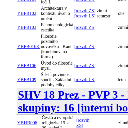
řeči I.
Architektura v
[rozvrh ZS]
zimní
YBFB102
kontextu úvah o
oba
[rozvrh LS]
semestr
umění
Fenomenologická
YBFB103
[rozvrh ZS]
zimní
estetika
Filosofie
pozdního
YBFB016K
novověku - Kant
[rozvrh ZS]
zimní
(kombinovaná
forma)
Úvod do filosofie
YBFB106
[rozvrh ZS]
zimní
mysli
Štěstí, povinnost,
YBFB109
soucit - Základní
[rozvrh LS]
letní
podoby etiky
SHV 18 Prez - PVP 3 
skupiny: 16 [interní b
Česká a evropská
[rozvrh
YBHB006
religiozita 19. a
zimn
ZS]
20. století I.