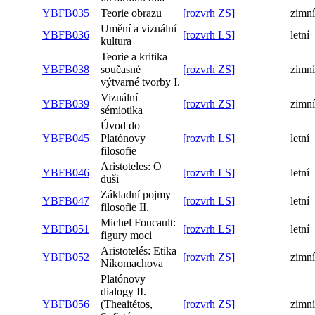
YBFB035
Teorie obrazu
[rozvrh ZS]
zimní
Umění a vizuální
YBFB036
[rozvrh LS]
letní
kultura
Teorie a kritika
YBFB038
současné
[rozvrh ZS]
zimní
výtvarné tvorby I.
Vizuální
YBFB039
[rozvrh ZS]
zimní
sémiotika
Úvod do
YBFB045
Platónovy
[rozvrh LS]
letní
filosofie
Aristoteles: O
YBFB046
[rozvrh LS]
letní
duši
Základní pojmy
YBFB047
[rozvrh LS]
letní
filosofie II.
Michel Foucault:
YBFB051
[rozvrh LS]
letní
figury moci
Aristotelés: Etika
YBFB052
[rozvrh ZS]
zimní
Níkomachova
Platónovy
dialogy II.
YBFB056
(Theaitétos,
[rozvrh ZS]
zimní