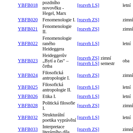
pozdního
YBFB018
[rozvrh LS]
letní
novověku -
Hegel, Marx
YBFB020
Fenomenologie I.
[rozvrh ZS]
zimní
Fenomenologie
YBFB021
[rozvrh ZS]
zimní
II.
Fenomenologie
YBFB022
raného
[rozvrh LS]
letní
Heideggera
Heideggerův
[rozvrh ZS]
zimní
YBFB023
„Bytí a čas“ –
oba
[rozvrh LS]
semestr
četba
Filosofická
YBFB024
[rozvrh ZS]
zimní
antropologie I.
Filosofická
YBFB025
[rozvrh LS]
letní
antropologie II.
YBFB026
Etika I.
[rozvrh LS]
letní
Politická filosofie
YBFB028
[rozvrh ZS]
zimní
I.
Strukturální
YBFB032
[rozvrh LS]
letní
poetika vyprávění
Interpretace
YBFB033
[rozvrh ZS]
zimní
literárního díla