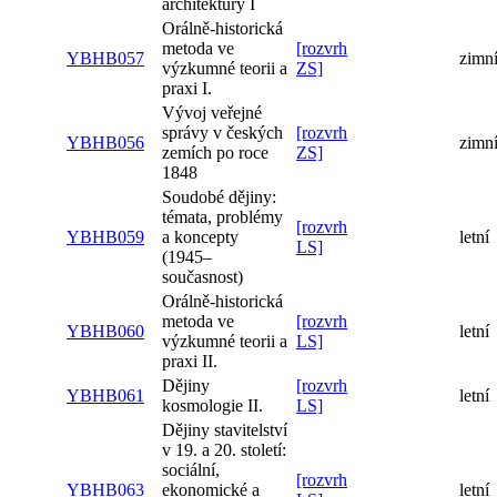
architektury I
Orálně-historická
metoda ve
[rozvrh
YBHB057
zimn
výzkumné teorii a
ZS]
praxi I.
Vývoj veřejné
správy v českých
[rozvrh
YBHB056
zimn
zemích po roce
ZS]
1848
Soudobé dějiny:
témata, problémy
[rozvrh
YBHB059
a koncepty
letní
LS]
(1945–
současnost)
Orálně-historická
metoda ve
[rozvrh
YBHB060
letní
výzkumné teorii a
LS]
praxi II.
Dějiny
[rozvrh
YBHB061
letní
kosmologie II.
LS]
Dějiny stavitelství
v 19. a 20. století:
sociální,
[rozvrh
YBHB063
ekonomické a
letní