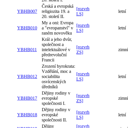
Česká a evropská
[rozvrh
YBHB007
religiozita 19. a
letní
LS]
20. století II.
My a oni: Evropa
[rozvrh
YBHB010
a "evropanství" v
letní
LS]
raném novověku
Král a jeho dvůr,
společnost a
[rozvrh
YBHB011
intelektuálové v
zimn
ZS]
předrevoluční
Francii
Zrození byrokrata:
Vzdělání, moc a
[rozvrh
YBHB012
sociabilita
letní
LS]
osvícenských
úředníků
Dějiny rodiny v
[rozvrh
YBHB017
evropské
zimn
ZS]
společnosti I.
Dějiny rodiny v
[rozvrh
YBHB018
evropské
letní
LS]
společnosti II.
Dějiny
[rozvrh