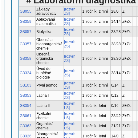
# Laboratorní diagnostika
Základy
[rozvrh
GB055
1. ročník
zimní
28/0
Z
zdravotnictví
ZS]
Aplikovaná
[rozvrh
GB359
1. ročník
zimní
14/14
Z+Zk
matematika
ZS]
[rozvrh
GB057
Biofyzika
1. ročník
zimní
28/28
Z+Zk
ZS]
Obecná a
[rozvrh
GB357
bioanorganická
1. ročník
zimní
28/28
Z+Zk
ZS]
chemie
Obecná
[rozvrh
GB358
organická
1. ročník
zimní
28/20
Z+Zk
ZS]
chemie
Úvod do
[rozvrh
GB324
buněčné
1. ročník
zimní
28/14
Z+Zk
ZS]
biologie
[rozvrh
GB103
První pomoc
1. ročník
zimní
0/14
Z
ZS]
[rozvrh
GB353
Latina I
1. ročník
zimní
0/12
Z
ZS]
[rozvrh
GB354
Latina II
1. ročník
letní
0/16
Z+Zk
LS]
Fyzikální
[rozvrh
GB061
1. ročník
letní
28/42
Z+Zk
chemie
LS]
Organická
[rozvrh
GB363
1. ročník
letní
21/21
Z+Zk
chemie
LS]
Bioorganická
[rozvrh
GB326
1. ročník
letní
14/0
Z