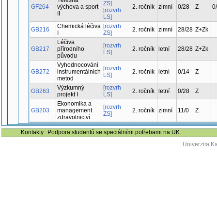
Tělesná
ZS]
GF264
výchova a sport
2. ročník
zimní
0/28
Z
0
[rozvrh
II
LS]
Chemická léčiva
[rozvrh
GB216
2. ročník
zimní
28/28
Z+Zk
I
ZS]
Léčiva
[rozvrh
GB217
přírodního
2. ročník
letní
28/28
Z+Zk
LS]
původu
Vyhodnocování
[rozvrh
GB272
instrumentálních
2. ročník
letní
0/14
Z
LS]
metod
Výzkumný
[rozvrh
GB263
2. ročník
letní
0/28
Z
projekt I
LS]
Ekonomika a
[rozvrh
GB203
management
2. ročník
zimní
11/0
Z
ZS]
zdravotnictví
Kontakty
Podpora studentů se speciálními potřebami na UK
Univerzita K