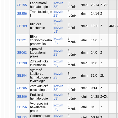
Laboratorní
[rozvrh
3.
GB155
zimní
28/14
Z+Zk
hematologie II
ZS]
ročník
Transfuziologie
[rozvrh
3.
GB256
zimní
14/14
Z
I
ZS]
ročník
[rozvrh
Klinická
ZS]
3.
GB289
zimní
18/11
Z
46/8
biochemie
[rozvrh
ročník
LS]
Etika
[rozvrh
3.
GB321
zdravotnického
letní
14/0
Z
LS]
ročník
pracovníka
Správná
[rozvrh
3.
GB063
laboratorní
zimní
14/0
Z
ZS]
ročník
praxe
Zdravotnická
[rozvrh
3.
GB290
zimní
0/38
Z
informatika
ZS]
ročník
Vybrané
kapitoly z
[rozvrh
3.
GB204
zimní
32/0
Zk
farmakologie a
ZS]
ročník
toxikologie
Zdravotnická
[rozvrh
3.
GB205
zimní
0/14
Z
psychologie
ZS]
ročník
Praktická
[rozvrh
3.
GB206
letní
14/28
Z+Zk
hematologie
LS]
ročník
Vypracování
[rozvrh
3.
GB156
bakalářské
letní
0/0
Z
LS]
ročník
práce
Odborná praxe
[rozvrh
3.
GB132
letní
0/120
Z