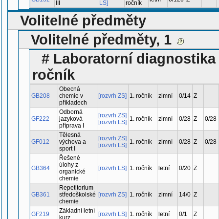
III
LS]
ročník
Volitelné předměty
Volitelné předměty, 1
# Laboratorní diagnostika 
ročník
Obecná
GB208
chemie v
[rozvrh ZS]
1. ročník
zimní
0/14
Z
příkladech
Odborná
[rozvrh ZS]
GF222
jazyková
1. ročník
zimní
0/28
Z
0/28
[rozvrh LS]
příprava I
Tělesná
[rozvrh ZS]
GF012
výchova a
1. ročník
zimní
0/28
Z
0/28
[rozvrh LS]
sport I
Řešené
úlohy z
GB364
[rozvrh LS]
1. ročník
letní
0/20
Z
organické
chemie
Repetitorium
GB361
středoškolské
[rozvrh ZS]
1. ročník
zimní
14/0
Z
chemie
Základní letní
GF219
[rozvrh LS]
1. ročník
letní
0/1
Z
kurz