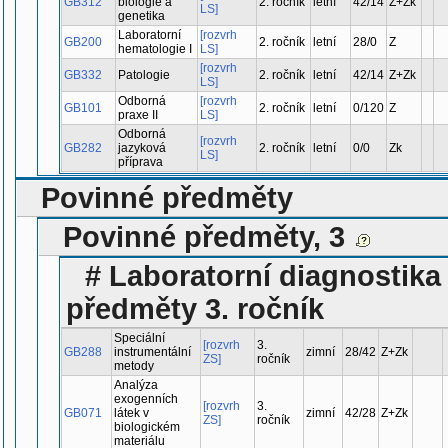
GB312
biologie a
2. ročník
letní
42/14
Z+Zk
LS]
genetika
Laboratorní
[rozvrh
GB200
2. ročník
letní
28/0
Z
hematologie I
LS]
[rozvrh
GB332
Patologie
2. ročník
letní
42/14
Z+Zk
LS]
Odborná
[rozvrh
GB101
2. ročník
letní
0/120
Z
praxe II
LS]
Odborná
[rozvrh
GB282
jazyková
2. ročník
letní
0/0
Zk
LS]
příprava
Povinné předměty
Povinné předměty, 3
# Laboratorní diagnostika 
předměty 3. ročník
Speciální
[rozvrh
3.
GB288
instrumentální
zimní
28/42
Z+Zk
ZS]
ročník
metody
Analýza
exogenních
[rozvrh
3.
GB071
látek v
zimní
42/28
Z+Zk
ZS]
ročník
biologickém
materiálu