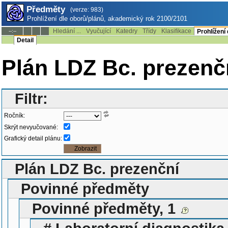
Předměty
(verze: 983)
Prohlížení dle oborů/plánů, akademický rok 2100/2101
Hledání ...
Vyučující
Katedry
Třídy
Klasifikace
--:--
Prohlížení
Detail
Plán LDZ Bc. prezenčn
Filtr:
Ročník:
Skrýt nevyučované:
Grafický detail plánu:
Plán LDZ Bc. prezenční
Povinné předměty
Povinné předměty, 1