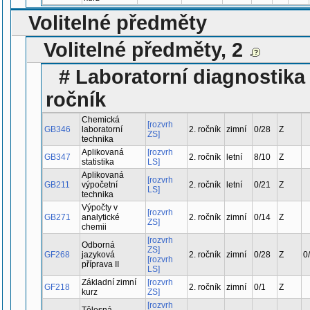
Volitelné předměty
Volitelné předměty, 2
# Laboratorní diagnostika 
ročník
Chemická
[rozvrh
GB346
laboratorní
2. ročník
zimní
0/28
Z
ZS]
technika
Aplikovaná
[rozvrh
GB347
2. ročník
letní
8/10
Z
statistika
LS]
Aplikovaná
[rozvrh
GB211
výpočetní
2. ročník
letní
0/21
Z
LS]
technika
Výpočty v
[rozvrh
GB271
analytické
2. ročník
zimní
0/14
Z
ZS]
chemii
[rozvrh
Odborná
ZS]
GF268
jazyková
2. ročník
zimní
0/28
Z
0
[rozvrh
příprava II
LS]
Základní zimní
[rozvrh
GF218
2. ročník
zimní
0/1
Z
kurz
ZS]
[rozvrh