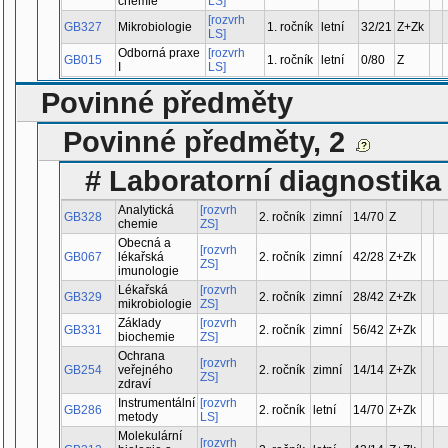
chemie
LS]
[rozvrh
GB327
Mikrobiologie
1. ročník
letní
32/21
Z+Zk
LS]
Odborná praxe
[rozvrh
GB015
1. ročník
letní
0/80
Z
I
LS]
Povinné předměty
Povinné předměty, 2
# Laboratorní diagnostika
Analytická
[rozvrh
GB328
2. ročník
zimní
14/70
Z
chemie
ZS]
Obecná a
[rozvrh
GB067
lékařská
2. ročník
zimní
42/28
Z+Zk
ZS]
imunologie
Lékařská
[rozvrh
GB329
2. ročník
zimní
28/42
Z+Zk
mikrobiologie
ZS]
Základy
[rozvrh
GB331
2. ročník
zimní
56/42
Z+Zk
biochemie
ZS]
Ochrana
[rozvrh
GB254
veřejného
2. ročník
zimní
14/14
Z+Zk
ZS]
zdraví
Instrumentální
[rozvrh
GB286
2. ročník
letní
14/70
Z+Zk
metody
LS]
Molekulární
[rozvrh