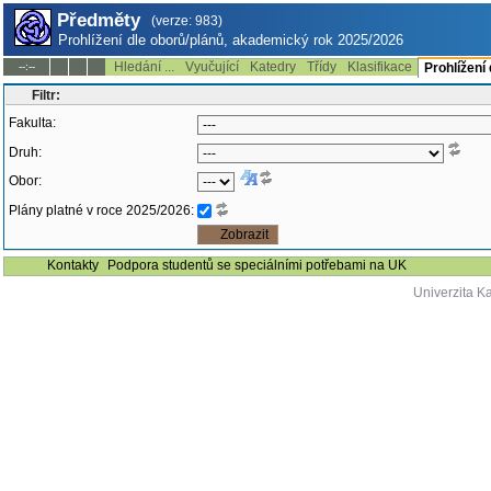
Předměty
(verze: 983)
Prohlížení dle oborů/plánů, akademický rok 2025/2026
Hledání ...
Vyučující
Katedry
Třídy
Klasifikace
--:--
Prohlížení
Filtr:
Fakulta:
Druh:
Obor:
Plány platné v roce 2025/2026:
Kontakty
Podpora studentů se speciálními potřebami na UK
Univerzita K