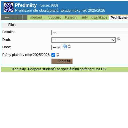
Předměty
(verze: 983)
Prohlížení dle oborů/plánů, akademický rok 2025/2026
Hledání ...
Vyučující
Katedry
Třídy
Klasifikace
--:--
Prohlížení
Filtr:
Fakulta:
Druh:
Obor:
Plány platné v roce 2025/2026:
Kontakty
Podpora studentů se speciálními potřebami na UK