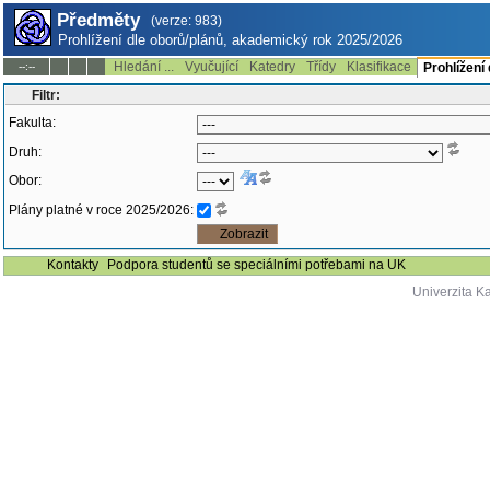
Předměty
(verze: 983)
Prohlížení dle oborů/plánů, akademický rok 2025/2026
Hledání ...
Vyučující
Katedry
Třídy
Klasifikace
--:--
Prohlížení
Filtr:
Fakulta:
Druh:
Obor:
Plány platné v roce 2025/2026:
Kontakty
Podpora studentů se speciálními potřebami na UK
Univerzita K