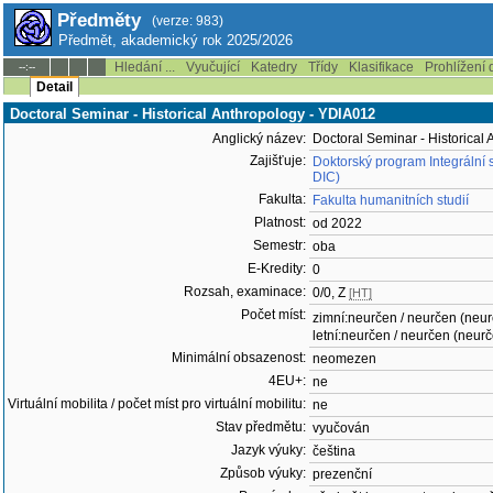
Předměty
(verze: 983)
Předmět, akademický rok 2025/2026
Hledání ...
Vyučující
Katedry
Třídy
Klasifikace
Prohlížení 
--:--
Detail
Doctoral Seminar - Historical Anthropology - YDIA012
Anglický název:
Doctoral Seminar - Historical
Zajišťuje:
Doktorský program Integrální 
DIC)
Fakulta:
Fakulta humanitních studií
Platnost:
od 2022
Semestr:
oba
E-Kredity:
0
Rozsah, examinace:
0/0, Z
[HT]
Počet míst:
zimní:neurčen / neurčen (neu
letní:neurčen / neurčen (neur
Minimální obsazenost:
neomezen
4EU+:
ne
Virtuální mobilita / počet míst pro virtuální mobilitu:
ne
Stav předmětu:
vyučován
Jazyk výuky:
čeština
Způsob výuky:
prezenční