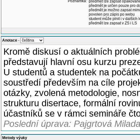
Poznámka:
předmět lze zapsat opakovan
předmět je určen pouze pro d
předmět je možno zapsat mim
povolen pro zápis po webu
student může plnit i v dalších 
předmět lze zapsat v ZS i LS
Anotace
-
Kromě diskusí o aktuálních problé
představují hlavní osu kurzu prez
U studentů a studentek na počátk
soustředí především na cíle proje
otázky, zvolená metodologie, nos
strukturu disertace, formální rovi
účastníků se v rámci semináře čtou
Poslední úprava: Pajgrtová Milada
Metody výuky