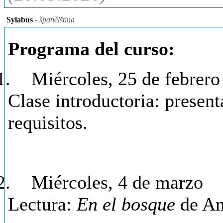
Sylabus
- španělština
Programa del curso:
1.
Miércoles, 25 de febrero
Clase introductoria: present
requisitos.
2.
Miércoles, 4 de marzo
Lectura:
En el bosque
de An