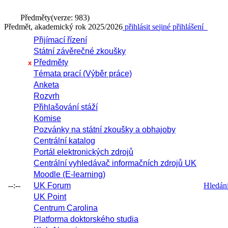
Předměty
(verze: 983)
Předmět, akademický rok 2025/2026
přihlásit se
jiné přihlášení
Přijímací řízení
Státní závěrečné zkoušky
Předměty
x
Témata prací (Výběr práce)
Anketa
Rozvrh
Přihlašování stáží
Komise
Pozvánky na státní zkoušky a obhajoby
Centrální katalog
Portál elektronických zdrojů
Centrální vyhledávač informačních zdrojů UK
Moodle (E-learning)
--:--
UK Forum
Hledání 
UK Point
Centrum Carolina
Platforma doktorského studia