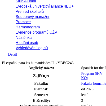
Klub Alumni
Evropská univerzitní aliance 4EU+
Přehled školitelů
Souborový manažer
Promoce
Harmonogram
Evidence programů CŽV
Nástěnka
Hledání osob
Vyhledávání loginů
Detail
El español para las humanidades II. - YBEC243
Anglický název:
Spanish for the 
Program SHV - M
Zajišťuje:
KO)
Fakulta:
Fakulta humanitn
Platnost:
od 2025
Semestr:
letní
E-Kredity:
3