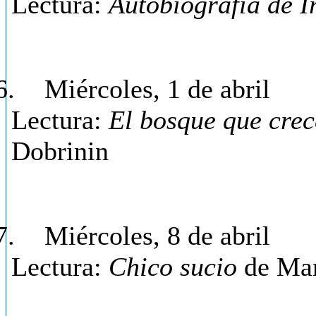
Lectura:
Autobiografía de I
6.
Miércoles, 1 de abril
Lectura:
El bosque que crec
Dobrinin
7.
Miércoles, 8 de abril
Lectura:
Chico sucio
de Mar