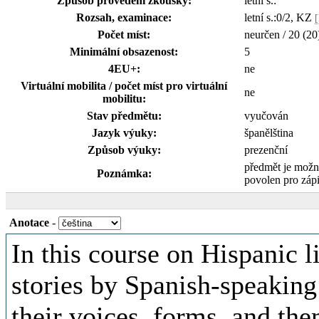
Způsob provedení zkoušky:
letní s.:
Rozsah, examinace:
letní s.:0/2, KZ
Počet míst:
neurčen / 20 (20
Minimální obsazenost:
5
4EU+:
ne
Virtuální mobilita / počet míst pro virtuální
ne
mobilitu:
Stav předmětu:
vyučován
Jazyk výuky:
španělština
Způsob výuky:
prezenční
předmět je možn
Poznámka:
povolen pro záp
Anotace
-
In this course on Hispanic li
stories by Spanish-speaking 
their voices, forms, and the