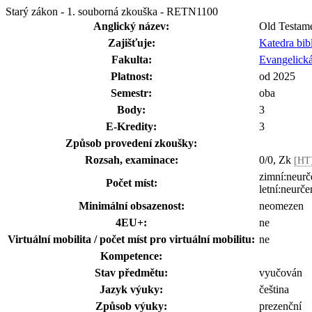
Starý zákon - 1. souborná zkouška - RETN1100
Anglický název:
Old Testame
Zajišťuje:
Katedra bib
Fakulta:
Evangelická
Platnost:
od 2025
Semestr:
oba
Body:
3
E-Kredity:
3
Způsob provedení zkoušky:
Rozsah, examinace:
0/0, Zk
[HT
zimní:neurč
Počet míst:
letní:neurče
Minimální obsazenost:
neomezen
4EU+:
ne
Virtuální mobilita / počet míst pro virtuální mobilitu:
ne
Kompetence:
Stav předmětu:
vyučován
Jazyk výuky:
čeština
Způsob výuky:
prezenční