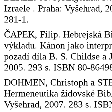
Izraele . Praha: Vyšehrad, 
281-1.
ČAPEK, Filip. Hebrejská Bi
výkladu. Kánon jako interp
pozadí díla B. S. Childse a 
2005. 293 s. ISBN 80-8649
DOHMEN, Christoph a ST
Hermeneutika židovské Bibl
Vyšehrad, 2007. 283 s. IS