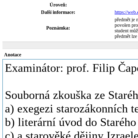
Úroveň:
Další informace:
https://web
předmět je 
povolen pro
Poznámka:
student může
předmět lze
Anotace
Examinátor: prof. Filip Čap
Souborná zkouška ze Starého
a) exegezi starozákonních t
b) literární úvod do Staréh
c) a starověké dějiny Izrael