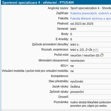
Sportovní specializace 4 - střelectví - PTUS404
Anglický název:
Sport specialization 4 - Shoot
Zajišťuje:
Katedra plaveckých, vodních 
Fakulta:
Fakulta tělesné výchovy a spo
Platnost:
od 2023 do 2025
Semestr:
letní
Body:
0
E-Kredity:
6
Způsob provedení zkoušky:
letní s.:
Rozsah, examinace:
letní s.:2/2, Z+Zk
[HT]
Počet míst:
neurčen / neurčen (0)
Minimální obsazenost:
neomezen
4EU+:
ne
Virtuální mobilita / počet míst pro virtuální mobilitu:
ne
Kompetence:
Stav předmětu:
vyučován
Jazyk výuky:
čeština
Způsob výuky:
prezenční
Úroveň:
Poznámka:
nutno dodat lékařské potvrzen
povolen pro zápis po webu