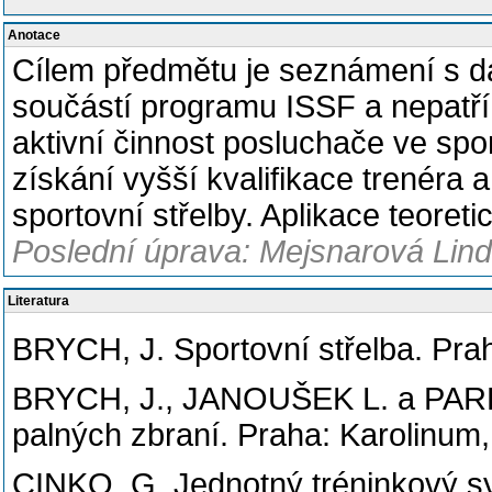
Anotace
Cílem předmětu je seznámení s dal
součástí programu ISSF a nepatř
aktivní činnost posluchače ve spo
získání vyšší kvalifikace trenéra 
sportovní střelby. Aplikace teore
Poslední úprava: Mejsnarová Lind
Literatura
BRYCH, J. Sportovní střelba. Pra
BRYCH, J., JANOUŠEK L. a PARKAN
palných zbraní. Praha: Karolinum,
CINKO, G. Jednotný tréninkový sy