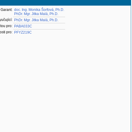
Garant:
doc. Ing. Monika Šorfová, Ph.D.
PhDr. Mgr. Jitka Malá, Ph.D.
yučující:
PhDr. Mgr. Jitka Malá, Ph.D.
itou pro:
PABA033C
osti pro:
PFYZ219C