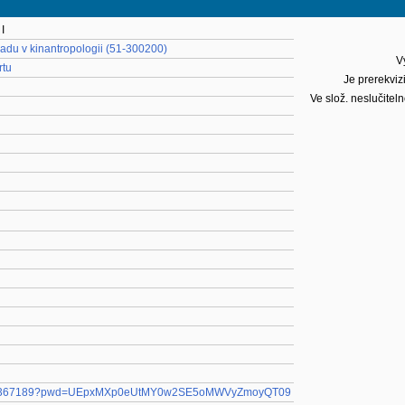
I
adu v kinantropologii (51-300200)
V
rtu
Je prerekviz
Ve slož. neslučiteln
j/9568367189?pwd=UEpxMXp0eUtMY0w2SE5oMWVyZmoyQT09