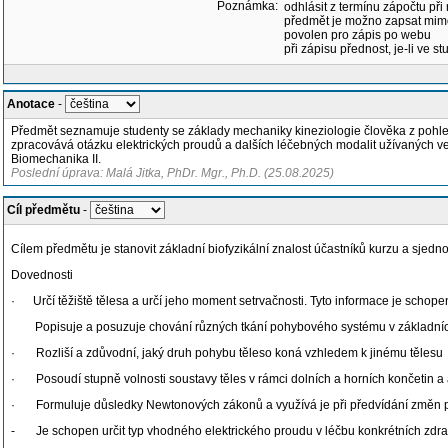
Poznámka:
odhlásit z termínu zápočtu při
předmět je možno zapsat mim
povolen pro zápis po webu
při zápisu přednost, je-li ve st
Anotace
-
Předmět seznamuje studenty se základy mechaniky kineziologie člověka z pohledu 
zpracovává otázku elektrických proudů a dalších léčebných modalit užívaných ve 
Biomechanika II.
Poslední úprava: Malá Jitka, PhDr. Mgr., Ph.D. (25.08.2025)
Cíl předmětu
-
Cílem předmětu je stanovit základní biofyzikální znalost účastníků kurzu a sjedno
Dovednosti
· Určí těžiště tělesa a určí jeho moment setrvačnosti. Tyto informace je schop
Popisuje a posuzuje chování různých tkání pohybového systému v základníc
· Rozliší a zdůvodní, jaký druh pohybu těleso koná vzhledem k jinému tělesu
· Posoudí stupně volnosti soustavy těles v rámci dolních a horních končetin a
· Formuluje důsledky Newtonových zákonů a využívá je při předvídání změn po
- Je schopen určit typ vhodného elektrického proudu v léčbu konkrétních zdra