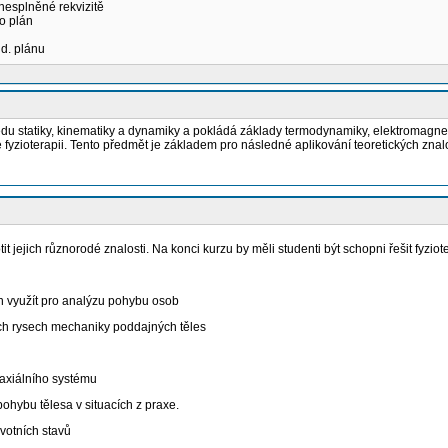
 nesplněné rekvizitě
o plán
ud. plánu
statiky, kinematiky a dynamiky a pokládá základy termodynamiky, elektromagnetismu
fyzioterapii. Tento předmět je základem pro následné aplikování teoretických znal
tit jejich různorodé znalosti. Na konci kurzu by měli studenti být schopni řešit fyz
en využít pro analýzu pohybu osob
h rysech mechaniky poddajných těles
 axiálního systému
hybu tělesa v situacích z praxe.
votních stavů