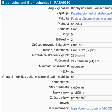
Biophysics and Biomechanics I - PABA032C
Anglický název:
Biophysics and Biomechanics 
Zajišťuje:
Katedra biomedicínského zákl
Fakulta:
Fakulta tělesné výchovy a spo
Platnost:
od 2024
Semestr:
zimní
Body:
0
E-Kredity:
2
Způsob provedení zkoušky:
zimní s.:
Rozsah, examinace:
zimní s.:2/0, Z
[HT]
Rozsah za akademický rok:
28
[hodiny]
Počet míst:
24 / neurčen (24)
Minimální obsazenost:
neomezen
4EU+:
ne
Virtuální mobilita / počet míst pro virtuální mobilitu:
ne
Kompetence:
Stav předmětu:
vyučován
Jazyk výuky:
angličtina
Způsob výuky:
prezenční
Úroveň:
Další informace:
https://cuni-cz.zoom.us/