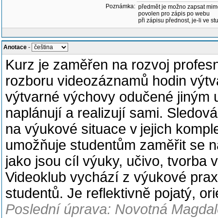
Poznámka:
předmět je možno zapsat mim
povolen pro zápis po webu
při zápisu přednost, je-li ve st
Anotace
-
Kurz je zaměřen na rozvoj profesn
rozboru videozáznamů hodin výtv
výtvarné výchovy odučené jiným uč
naplánují a realizují sami. Sled
na výukové situace v jejich kompl
umožňuje studentům zaměřit se n
jako jsou cíl výuky, učivo, tvorb
Videoklub vychází z výukové prax
studentů. Je reflektivně pojatý, o
Poslední úprava: Novotná Magdale