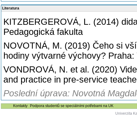
Literatura
KITZBERGEROVÁ, L. (2014) didak
Pedagogická fakulta
NOVOTNÁ, M. (2019) Čeho si všíma
hodiny výtvarné výchovy? Praha: 
VONDROVÁ, N. et al. (2020) Video
and practice in pre-service teac
Poslední úprava: Novotná Magdale
Kontakty
Podpora studentů se speciálními potřebami na UK
Univerzita K