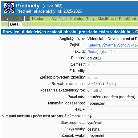
Předměty
(verze: 983)
Předmět, akademický rok 2025/2026
Hledání ...
Vyučující
Katedry
Třídy
Klasifikace
Prohlížení 
--:--
Detail
Rozvíjení didaktických znalostí obsahu prostřednictvím videoklubu 
Anglický název:
Videoclub - Development of D
Zajišťuje:
Katedra výtvarné výchovy (41
Fakulta:
Pedagogická fakulta
Platnost:
od 2021
Semestr:
letní
E-Kredity:
3
Způsob provedení zkoušky:
letní s.:
Rozsah, examinace:
letní s.:0/1, Z
[HT]
Rozsah za akademický rok:
0
[hodiny]
Počet míst:
neurčen / neurčen (neurčen)
Minimální obsazenost:
neomezen
4EU+:
ne
Virtuální mobilita / počet míst pro virtuální mobilitu:
ne
Stav předmětu:
vyučován
Jazyk výuky:
čeština
Způsob výuky:
prezenční