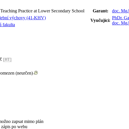
Teaching Practice at Lower Secondary School
Garant:
doc. MgA
dební výchovy (41-KHV)
PhDr. Ga
Vyučující:
doc. MgA
 fakulta
 Z
[HT]
eomezen (neurčen)
možno zapsat mimo plán
 zápis po webu