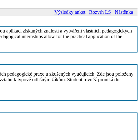
Výsledky anket
Rozvrh LS
Nástěnka
 aplikaci získaných znalostí a vytváření vlastních pedagogických
agogical internships allow for the practical application of the
inách pedagogické praxe u zkušených vyučujících. Zde jsou položeny
ve vztahu k typově odlišným žákům. Student rovněž proniká do