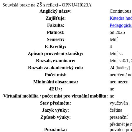
Souvislá praxe na ZŠ s reflexí - OPNU4H023A
Anglický název:
Continuous 
Zajišťuje:
Katedra hu
Fakulta:
Pedagogická
Platnost:
od 2025
Semestr:
letní
E-Kredity:
4
Způsob provedení zkoušky:
letní s.:
Rozsah, examinace:
letní s.:0/1,
Rozsah za akademický rok:
24
[hodiny]
Počet míst:
neurčen / n
Minimální obsazenost:
neomezen
4EU+:
ne
Virtuální mobilita / počet míst pro virtuální mobilitu:
ne
Stav předmětu:
vyučován
Jazyk výuky:
čeština
Způsob výuky:
prezenční
předmět je 
Poznámka:
povolen pro