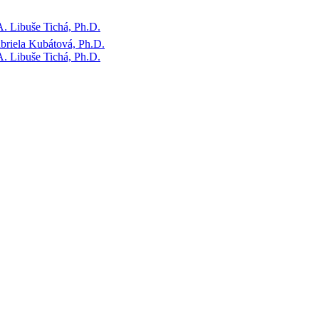
. Libuše Tichá, Ph.D.
briela Kubátová, Ph.D.
. Libuše Tichá, Ph.D.