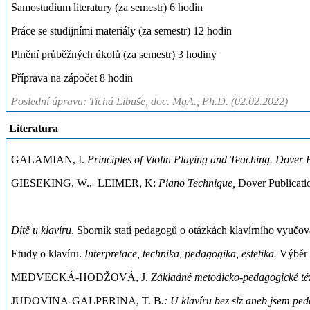
Samostudium literatury (za semestr) 6 hodin
Práce se studijními materiály (za semestr) 12 hodin
Plnění průběžných úkolů (za semestr) 3 hodiny
Příprava na zápočet 8 hodin
Poslední úprava: Tichá Libuše, doc. MgA., Ph.D. (02.02.2022)
Literatura
GALAMIAN, I.
Principles of Violin Playing and Teaching. Dover P
GIESEKING, W., LEIMER, K:
Piano Technique,
Dover Publicati
Dítě u klavíru
. Sborník statí pedagogů o otázkách klavírního vyučov
Etudy o klavíru.
Interpretace, technika, pedagogika, estetika.
Výběr s
MEDVECKÁ-HODŽOVÁ, J.
Základné metodicko-pedagogické téz
JUDOVINA-GALPERINA, T. B
.: U klavíru bez slz aneb jsem pe