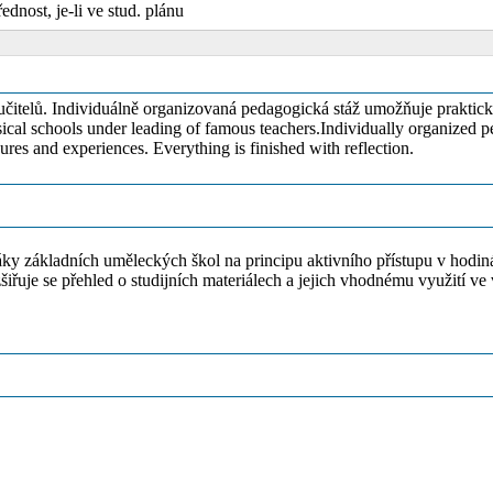
řednost, je-li ve stud. plánu
telů. Individuálně organizovaná pedagogická stáž umožňuje praktickou
ical schools under leading of famous teachers.Individually organized ped
res and experiences. Everything is finished with reflection.
 žáky základních uměleckých škol na principu aktivního přístupu v hod
šiřuje se přehled o studijních materiálech a jejich vhodnému využití 