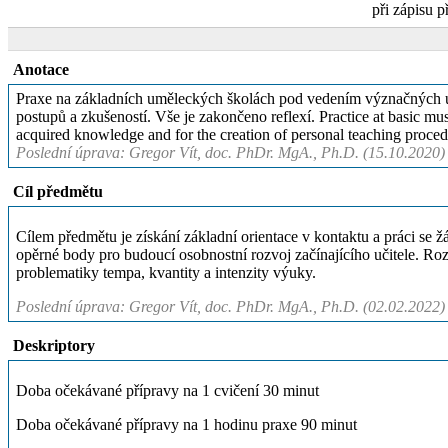
při zápisu p
Anotace
Praxe na základních uměleckých školách pod vedením význačných uči
postupů a zkušeností. Vše je zakončeno reflexí. Practice at basic mus
acquired knowledge and for the creation of personal teaching procedu
Poslední úprava: Gregor Vít, doc. PhDr. MgA., Ph.D. (15.10.2020)
Cíl předmětu
Cílem předmětu je získání základní orientace v kontaktu a práci se
opěrné body pro budoucí osobnostní rozvoj začínajícího učitele. Roz
problematiky tempa, kvantity a intenzity výuky.
Poslední úprava: Gregor Vít, doc. PhDr. MgA., Ph.D. (02.02.2022)
Deskriptory
Doba očekávané přípravy na 1 cvičení 30 minut
Doba očekávané přípravy na 1 hodinu praxe 90 minut