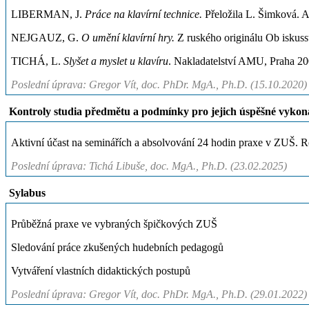
LIBERMAN, J.
Práce na klavírní technice.
Přeložila L. Šimková. Ar
NEJGAUZ, G.
O umění klavírní hry.
Z ruského originálu Ob iskus
TICHÁ, L.
Slyšet a myslet u klavíru
. Nakladatelství AMU, Praha 20
Poslední úprava: Gregor Vít, doc. PhDr. MgA., Ph.D. (15.10.2020)
Kontroly studia předmětu a podmínky pro jejich úspěšné vykon
Aktivní účast na seminářích a absolvování 24 hodin praxe v ZUŠ. Re
Poslední úprava: Tichá Libuše, doc. MgA., Ph.D. (23.02.2025)
Sylabus
Průběžná praxe ve vybraných špičkových ZUŠ
Sledování práce zkušených hudebních pedagogů
Vytváření vlastních didaktických postupů
Poslední úprava: Gregor Vít, doc. PhDr. MgA., Ph.D. (29.01.2022)