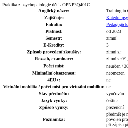
Praktika z psychopatologie dětí - OPNP3Q401C
Anglický název:
Training in
Zajišťuje:
Katedra ps
Fakulta:
Pedagogická
Platnost:
od 2023
Semestr:
zimní
E-Kredity:
3
Způsob provedení zkoušky:
zimní s.:
Rozsah, examinace:
zimní s.:0/1
Počet míst:
neurčen / 3
Minimální obsazenost:
neomezen
4EU+:
ne
Virtuální mobilita / počet míst pro virtuální mobilitu:
ne
Stav předmětu:
vyučován
Jazyk výuky:
čeština
Způsob výuky:
prezenční
předmět je 
Poznámka:
povolen pro
při zápisu p