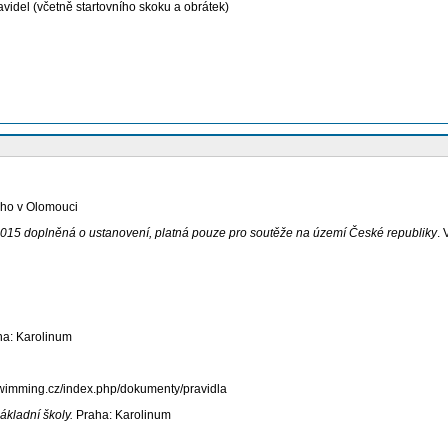
videl (včetně startovního skoku a obrátek)
ého v Olomouci
-2015 doplněná o ustanovení, platná pouze pro soutěže na území České republiky
. 
a: Karolinum
wimming.cz/index.php/dokumenty/pravidla
ákladní školy.
Praha: Karolinum