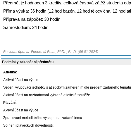
Předmět je hodnocen 3 kredity, celková časová zátěž studenta od
Přímá výuka: 36 hodin (12 hod bazén, 12 hod tělocvična, 12 hod atl
Příprava na zápočet: 30 hodin
Samostudium: 24 hodin
Poslední úprava: Fořterová Petra, PhDr., Ph.D. (09.01.2024)
Podmínky zakončení předmětu
Atletika:
Aktivní účast na výuce
Vedení vyučovací jednotky s atletickým zaměřením dle předem zadaného tématu
Aktivní účast na rozhodování vybrané atletické soutěže
Plavání:
Aktivní účast na výuce
Zpracování metodického výstupu na zadané téma
Splnění plaveckých dovedností: