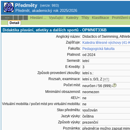
Předměty
(verze: 983)
Předmět, akademický rok 2025/2026
Hledání ...
Vyučující
Katedry
Třídy
Klasifikace
Prohlížení 
--:--
Detail
Didaktika plavání, atletiky a dalších sportů - OPMN0T336B
Anglický název:
Didactics of Swimming, Athlet
Zajišťuje:
Katedra tělesné výchovy (41-
Fakulta:
Pedagogická fakulta
Platnost:
od 2024
Semestr:
letní
E-Kredity:
3
Způsob provedení zkoušky:
letní s.:
Rozsah, examinace:
letní s.:0/3, Z
[HT]
Počet míst:
neurčen / 56 (999)
Minimální obsazenost:
neomezen
4EU+:
ne
Virtuální mobilita / počet míst pro virtuální mobilitu:
ne
Stav předmětu:
vyučován
Jazyk výuky:
čeština
Způsob výuky:
prezenční
Poznámka:
předmět je možno zapsat mim