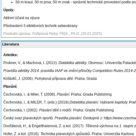
50 m kraul, 50 m prsa, 50 m znak - správné technické provedení podle pra
Úpoly:
Aktivní účast na výuce
Předvedení 3 efektivních technik sebeobrany
Poslední úprava: Fořterová Petra, PhDr., Ph.D. (29.01.2025)
Literatura
Atletika:
Prukner, V., & Machová, I. (2012).
Didaktika atletiky
. Olomouc: Univerzita Palack
Pravidla atletiky 2014: pravidla IAAF ve znění příručky Competition Rules 2014
Krištofič, J. (2006).
Pohybová příprava dětí
. Praha: Grada
Plavání:
Čechovská, I., & Miler, T. (2008).
Plavání
. Praha: Grada Publishing
Čechovská, I., & MILER, T. (eds.)
(2019)
.Didaktika plavání. Vybrané kapitoly.
Prah
Čechovská, I. (2002).
Plavání dětí s rodiči
. Praha: Grada Publishing
Český svaz plaveckých sportů.
Pravidla plavání.
Dostupné z: https://www.czechs
Dvořáková, H., & Engelthalerová, Z. a kol. (2017).
Tělesná výchova na 1. stupni z
Hofer, Z. a kol. (2016).
Technika plaveckých způsobů
. Praha: Univerzita Karlova