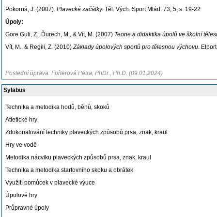
Pokorná, J. (2007).
Plavecké začátky.
Těl. Vých. Sport Mlád. 73, 5, s. 19-22
Úpoly:
Gore Guli, Z., Ďurech, M., & Vít, M. (2007)
Teorie a didaktika úpolů ve školní těl
Vít, M., & Regili, Z. (2010)
Základy úpolových sportů pro tělesnou výchovu
. Elpor
Poslední úprava: Fořterová Petra, PhDr., Ph.D. (09.01.2024)
Sylabus
Technika a metodika hodů, běhů, skoků
Atletické hry
Zdokonalování techniky plaveckých způsobů prsa, znak, kraul
Hry ve vodě
Metodika nácviku plaveckých způsobů prsa, znak, kraul
Technika a metodika startovního skoku a obrátek
Využití pomůcek v plavecké výuce
Úpolové hry
Průpravné úpoly