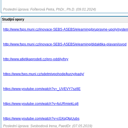
Poslední úprava: Fořterová Petra, PhDr., Ph.D. (09.01.2024)
Studijní opory
http://www.fsps.muni.cz/inovace-SEBS-ASEBS/elearning/prupravne-upoly/system
http://www.fsps.muni.cz/inovace-SEBS-ASEBS/elearning/didaktika-plavani/uvod
http://www.atletikaprodeti.cz/pro-oddily/hry
https://www.fsps.muni.cz/sdetmivpohode/kurzy/pady/
https://www.youtube.com/watch?v=_UVEVY7sz8E
https://www.youtube.com/watch?v=fuURmiekLq8
https://www.youtube.com/watch?v=cGXqQtqUubs
Poslední úprava: Svobodová Irena, PaedDr. (07.05.2019)