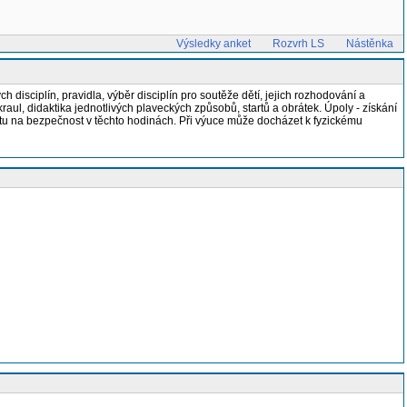
Výsledky anket
Rozvrh LS
Nástěnka
 disciplín, pravidla, výběr disciplín pro soutěže dětí, jejich rozhodování a
aul, didaktika jednotlivých plaveckých způsobů, startů a obrátek. Úpoly - získání
tu na bezpečnost v těchto hodinách. Při výuce může docházet k fyzickému