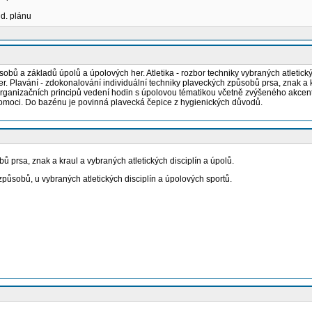
ud. plánu
bů a základů úpolů a úpolových her. Atletika - rozbor techniky vybraných atletických
er. Plavání - zdokonalování individuální techniky plaveckých způsobů prsa, znak a kr
-organizačních principů vedení hodin s úpolovou tématikou včetně zvýšeného akcen
omoci. Do bazénu je povinná plavecká čepice z hygienických důvodů.
bů prsa, znak a kraul a vybraných atletických disciplín a úpolů.
způsobů, u vybraných atletických disciplín a úpolových sportů.