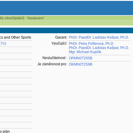
dle oborů/plánů
Nastavení
ics and Other Sports
Garant:
PhDr. PaedDr. Ladislav Kašpar, Ph.D.
Vyučující:
KTV)
PhDr. Petra Fořterová, Ph.D.
PhDr. PaedDr. Ladislav Kašpar, Ph.D.
Mgr. Michael Kupilík
Neslučitelnost :
OPMN0T205B
Je záměnnost pro:
OKMN0T259B
o plán