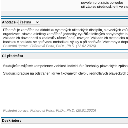
povolen pro zápis po webu
při zápisu přednost, je-li ve st
Anotace
-
Předmět je zaměřen na didaktiku vybraných atletických disciplín, plaveckých způso
organizace, stavba atleticky zaměřené jednotky, využití atletických pohybových h
základních dovedností a znalostí v rámci úpolů, osvojení základních metodicko
kontaktu v souladu se správnou metodikou výuky a při podávání záchrany a dop
Poslední úprava: Fořterová Petra, PhDr., Ph.D. (12.02.2026)
Cíl předmětu
Studující rozvíjí své kompetence v oblasti individuální techniky plaveckých způso
Studující pracuje na odstranění dříve fixovaných chyb u jednotlivých plaveckých 
Poslední úprava: Fořterová Petra, PhDr., Ph.D. (29.01.2025)
Deskriptory