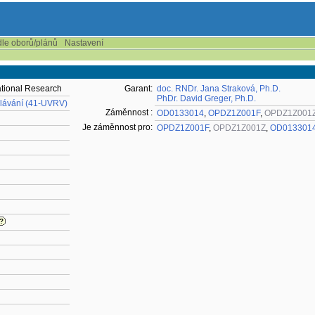
dle oborů/plánů
Nastavení
ational Research
Garant:
doc. RNDr. Jana Straková, Ph.D.
PhDr. David Greger, Ph.D.
ělávání (41-UVRV)
Záměnnost :
OD0133014
,
OPDZ1Z001F
,
OPDZ1Z001
Je záměnnost pro:
OPDZ1Z001F
,
OPDZ1Z001Z
,
OD013301