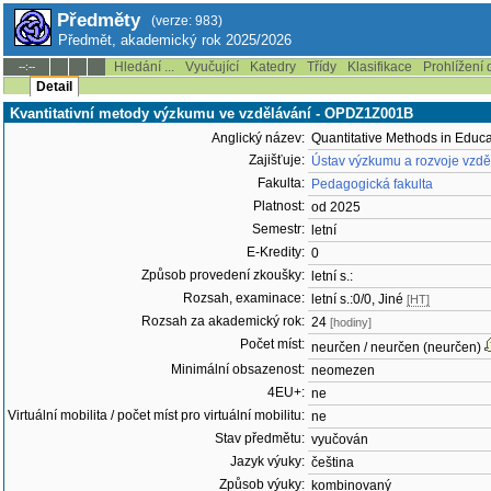
Předměty
(verze: 983)
Předmět, akademický rok 2025/2026
Hledání ...
Vyučující
Katedry
Třídy
Klasifikace
Prohlížení 
--:--
Detail
Kvantitativní metody výzkumu ve vzdělávání - OPDZ1Z001B
Anglický název:
Quantitative Methods in Educ
Zajišťuje:
Ústav výzkumu a rozvoje vzd
Fakulta:
Pedagogická fakulta
Platnost:
od 2025
Semestr:
letní
E-Kredity:
0
Způsob provedení zkoušky:
letní s.:
Rozsah, examinace:
letní s.:0/0, Jiné
[HT]
Rozsah za akademický rok:
24
[hodiny]
Počet míst:
neurčen / neurčen (neurčen)
Minimální obsazenost:
neomezen
4EU+:
ne
Virtuální mobilita / počet míst pro virtuální mobilitu:
ne
Stav předmětu:
vyučován
Jazyk výuky:
čeština
Způsob výuky:
kombinovaný