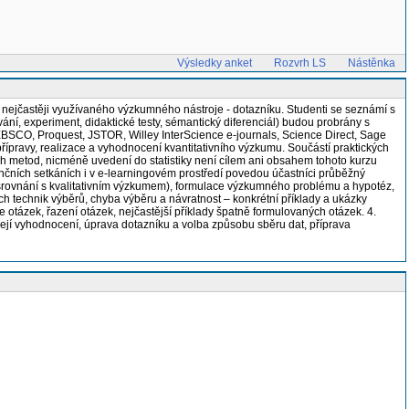
Výsledky anket
Rozvrh LS
Nástěnka
 nejčastěji využívaného výzkumného nástroje - dotazníku. Studenti se seznámí s
ání, experiment, didaktické testy, sémantický diferenciál) budou probrány s
(EBSCO, Proquest, JSTOR, Willey InterScience e-journals, Science Direct, Sage
přípravy, realizace a vyhodnocení kvantitativního výzkumu. Součástí praktických
h metod, nicméně uvedení do statistiky není cílem ani obsahem tohoto kurzu
enčních setkáních i v e-learningovém prostředí povedou účastníci průběžný
 srovnání s kvalitativním výzkumem), formulace výzkumného problému a hypotéz,
h technik výběrů, chyba výběru a návratnost – konkrétní příklady a ukázky
e otázek, řazení otázek, nejčastější příklady špatně formulovaných otázek. 4.
 její vyhodnocení, úprava dotazníku a volba způsobu sběru dat, příprava