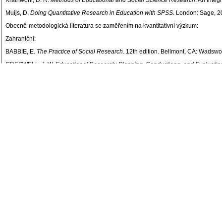
Krathwohl, D. R.
Methods of Educational and Social Science Research
. An Inte
Muijs, D.
Doing Quantitative Research in Education with SPSS
. London: Sage, 2
Obecně-metodologická literatura se zaměřením na kvantitativní výzkum:
Zahraniční:
BABBIE, E.
The Practice of Social Research
. 12th edition. Bellmont, CA: Wadswo
CRESWELL, J. W.
Educational Research: Planning, Conductiong, and Evaluating
KRATHWOHL, D. R.
Methods of Educational and Social Science Research
. An I
MUIJS, D.
Doing Quantitative Research in Education with SPSS
. London: Sage,
DISMAN, M.
Jak se vyrábí sociologická znalost
. 3. vydání. Praha: Karolinum, 200
HENDL, J.
Přehled statistických metod zpracování dat
.
Analýza a metaanalýza d
KERLINGER, F. N.
Základy výzkumu chování. Pedagogický a psychologický výz
PRŮCHA, J.
Andragogický výzkum
. Praha: Grada, 2014.
ŠVEC, Š. a kol.
Metodológia vied o výchove. Kvantitatívno-scientické a kvalitativ
Literatura k dotazníkovým šetřením:
CONVERSE, J. M. a S. PRESER.
Survey Questions: Handcrafting the Standard
DEVELLIS, R. F.
Scale Development: Theory and Applications
. 2nd Ed. Thousan
GROVES, R. M., F. J. FOWLER, M. P. COUPER, J. M. LEPKOWSKI, E. SINGER
Methodology
. 2nd Edition. New Jersey: John Wiley & Sons, 2009.