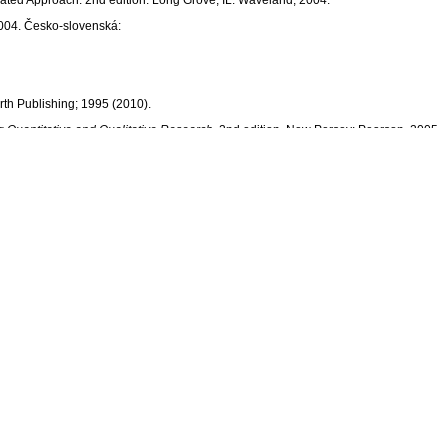
grated Approach. 2nd edition. Long Grove, IL: Waveland, 2004.
004. Česko-slovenská:
rth Publishing; 1995 (2010).
 Quantitative and Qualitative Research
. 2nd edition. New Persey: Pearson, 2005
ntegrated Approach. 2nd edition. Long Grove, IL: Waveland, 2004.
 2004. Česko-slovenská:
0. Ferjenčík, J.
Úvod do metodologie psychologického výzkumu
. Praha: Protál, 20
at
. Praha: Portál, 2004. CHRÁSKA, M.
Metody pedagogického výzkumu
. Praha: Gr
kum
. Praha: Academia, 1972. Pelikán, J.
Základy empirického výzkumupedagogický
ní-humanitné prístupy
. Bratislava: IRIS, 1998.
ized Questionnaire. Thousand Oakes
, CA: Sage, 1986.
d Oaks, CA: Sage, 2003.
 a R. TOURANGEAU.
Survey