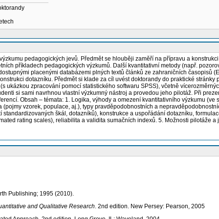
oktorandy
letech
o výzkumu pedagogických jevů. Předmět se hlouběji zaměří na přípravu a konstrukci
rétních příkladech pedagogických výzkumů. Další kvantitativní metody (např. pozorov
í s dostupnými placenými databázemi plných textů článků ze zahraničních časopisů 
onstrukci dotazníku. Předmět si klade za cíl uvést doktorandy do praktické stránky 
 (s ukázkou zpracování pomocí statistického softwaru SPSS), včetně vícerozměrnýc
denti si sami navrhnou vlastní výzkumný nástroj a provedou jeho pilotáž. Při prez
erencí. Obsah – témata: 1. Logika, výhody a omezení kvantitativního výzkumu (ve
ta (pojmy vzorek, populace, aj.), typy pravděpodobnostních a nepravděpodobnostníc
ití standardizovaných škál, dotazníků), konstrukce a uspořádání dotazníku, formulac
ted rating scales), reliabilita a validita sumačních indexů. 5. Možnosti pilotáže a
rth Publishing; 1995 (2010).
antitative and Qualitative Research
. 2nd edition. New Persey: Pearson, 2005