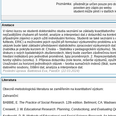
Poznámka:
předmět je určen pouze pro d
povolen pro zápis po webu
student může plnit i v dalších 
Anotace
V rámci kurzu se studenti doktorského studia seznámí se základy kvantitativníh
nejčastějšími chybami při tvorbě, analýze a interpretaci dat z dotazníků na konk
případnými zájemci o jejich užití individuální formou. Studenti se také seznám
fulltexts, ERIC) a možnostmi jejich využití při formulaci výzkumného problému a k
ukázek bude také základní představení statistického zpracování výzkumných dat
(nabídka je pokryta kurzem dr. Chvála – Statistika v pedagogickém výzkumu). Stu
diskurs o svých badatelských zkušenostech, který bude završen závěrečnou konf
hledání indikátorů pro jednotlivé proměnné, typy proměnných. 2. Reprezentativi
tvorby výběru (vzorku). 3. Příprava dotazníku (role teorie, rešerše výzkumů, využ
Uvažování za horizont jednotlivých otázek – tvorba sumačních indexů (škál, summa
datového souboru, čištění dat, analýza a interpretace dat.
Poslední úprava: Battistová Eva, PaedDr. (22.03.2024)
Literatura
Obecně-metodologická literatura se zaměřením na kvantitativní výzkum:
Zahraniční:
BABBIE, E.
The Practice of Social Research
. 12th edition. Bellmont, CA: Wadswo
Creswell, J. W.
Educational Research: Planning, Conductiong, and Evaluating Qu