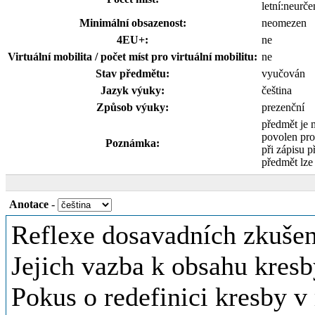
letní:neurče
Minimální obsazenost:
neomezen
4EU+:
ne
Virtuální mobilita / počet míst pro virtuální mobilitu:
ne
Stav předmětu:
vyučován
Jazyk výuky:
čeština
Způsob výuky:
prezenční
předmět je 
povolen pro
Poznámka:
při zápisu p
předmět lze
Anotace
-
Reflexe dosavadních zkušen
Jejich vazba k obsahu kres
Pokus o redefinici kresby v