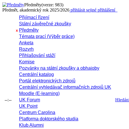
Předměty
(verze: 983)
Předmět, akademický rok 2025/2026
přihlásit se
jiné přihlášení
Přijímací řízení
Státní závěrečné zkoušky
Předměty
x
Témata prací (Výběr práce)
Anketa
Rozvrh
Přihlašování stáží
Komise
Pozvánky na státní zkoušky a obhajoby
Centrální katalog
Portál elektronických zdrojů
Centrální vyhledávač informačních zdrojů UK
Moodle (E-learning)
--:--
UK Forum
Hledání 
UK Point
Centrum Carolina
Platforma doktorského studia
Klub Alumni