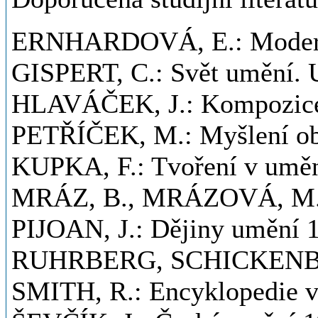
ERNHARDOVÁ, E.: Moderní 
GISPERT, C.: Svět umění. U
HLAVÁČEK, J.: Kompozice 
PETŘÍČEK, M.: Myšlení ob
KUPKA, F.: Tvoření v umění
MRÁZ, B., MRÁZOVÁ, M.: E
PIJOAN, J.: Dějiny umění 10
RUHRBERG, SCHICKENBURGE
SMITH, R.: Encyklopedie vý