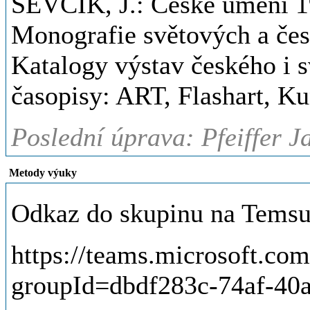
ŠEVČÍK, J.: České umění 1
Monografie světových a česk
Katalogy výstav českého i s
časopisy: ART, Flashart, K
Poslední úprava: Pfeiffer J
Metody výuky
Odkaz do skupinu na Temsu
https://teams.microsoft.c
groupId=dbdf283c-74af-40