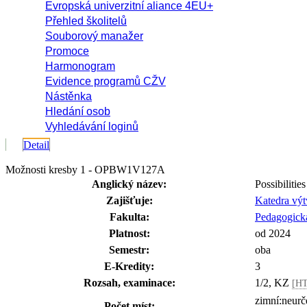
Evropská univerzitní aliance 4EU+
Přehled školitelů
Souborový manažer
Promoce
Harmonogram
Evidence programů CŽV
Nástěnka
Hledání osob
Vyhledávání loginů
Detail
Možnosti kresby 1 - OPBW1V127A
Anglický název:
Possibilitie
Zajišťuje:
Katedra vý
Fakulta:
Pedagogická
Platnost:
od 2024
Semestr:
oba
E-Kredity:
3
Rozsah, examinace:
1/2, KZ
[HT
zimní:neurč
Počet míst: