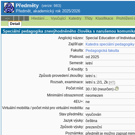
Předměty
(verze: 983)
Předmět, akademický rok 2025/2026
Hledání ...
Vyučující
Katedry
Třídy
Klasifikace
Prohlížení 
--:--
Detail
Speciální pedagogika znevýhodněného člověka s narušenou komunik
Anglický název:
Special Education of Individ
Zajišťuje:
Katedra speciální pedagogiky
Fakulta:
Pedagogická fakulta
Platnost:
od 2025
Semestr:
letní
E-Kredity:
5
Způsob provedení zkoušky:
letní s.:
Rozsah, examinace:
letní s.:2/1, Zk
[HT]
Počet míst:
30 / 30 (neurčen)
Minimální obsazenost:
neomezen
4EU+:
ne
Virtuální mobilita / počet míst pro virtuální mobilitu:
ne
Stav předmětu:
vyučován
Jazyk výuky:
čeština
Způsob výuky:
prezenční
Poznámka:
předmět je možno zapsat mim