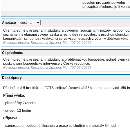
povolen pro zápis po webu
při zápisu přednost, je-li ve st
Anotace
-
Cílem předmětu je seznámit studující s vývojem i současnými názory na obor lo
seznámeni s etapami vývoje jazyka a řeči u dětí ve spojitosti s psychomotorický
komunikační schopnosti vyskytující se ve všech etapách života - v dětském věku,
Poslední úprava: Korandová Zuzana, Mgr. (07.02.2026)
Cíl předmětu
Cílem předmětu je seznámit studující s problematikou logopedie, jednotlivými k
poskytování logopedické intervence v České republice.
Poslední úprava: Korandová Zuzana, Mgr. (07.02.2026)
Deskriptory
Předmět má
5 kreditů
dle ECTS, celková časová zátěž studenta odpovídá
150 h
Přímá výuka:
- přednášky 24hodin
- cvičení 12 hodin
Příprava:
- samostudium odborné literatury a práce se studijními materiály 34 hodin