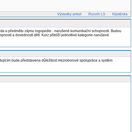
Výsledky anket
Rozvrh LS
Nástěnka
gopeda a předmětu zájmu logopedie - narušené komunikační schopnosti. Budou
ností a dovedností dětí. Kurz přiblíží jednotlivé kategorie narušené
tudujícím bude představena důležitost mezioborové spolupráce a systém