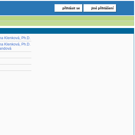
přihlásit se
jiné přihlášení
ina Klenková, Ph.D.
ina Klenková, Ph.D.
randová