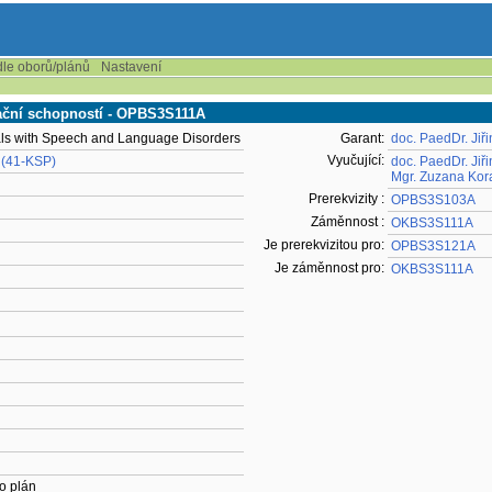
dle oborů/plánů
Nastavení
ační schopností - OPBS3S111A
uals with Speech and Language Disorders
Garant:
doc. PaedDr. Jiř
Vyučující:
 (41-KSP)
doc. PaedDr. Jiř
Mgr. Zuzana Ko
Prerekvizity :
OPBS3S103A
Záměnnost :
OKBS3S111A
Je prerekvizitou pro:
OPBS3S121A
Je záměnnost pro:
OKBS3S111A
o plán