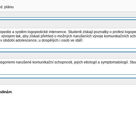
ud. plánu
gopedie a systém logopedické intervence. Studenti získají poznatky o profesi lo
m vývojem tak, aby získali přehled o možných narušeních vývoje komunikačních schop
 v období adolescence, u dospělých i osob ve stáří.
ategoriemi narušené komunikační schopnosti, jejich etiologií a symptomatologií. S
odinám
.