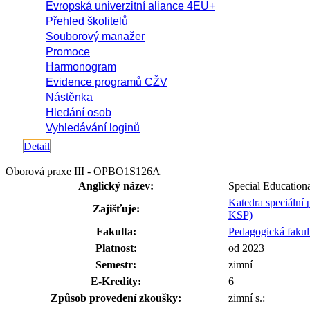
Evropská univerzitní aliance 4EU+
Přehled školitelů
Souborový manažer
Promoce
Harmonogram
Evidence programů CŽV
Nástěnka
Hledání osob
Vyhledávání loginů
Detail
Oborová praxe III - OPBO1S126A
Anglický název:
Special Educational
Katedra speciální
Zajišťuje:
KSP)
Fakulta:
Pedagogická fakul
Platnost:
od 2023
Semestr:
zimní
E-Kredity:
6
Způsob provedení zkoušky:
zimní s.: