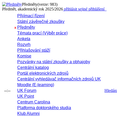
Předměty
(verze: 983)
Předmět, akademický rok 2025/2026
přihlásit se
jiné přihlášení
Přijímací řízení
Státní závěrečné zkoušky
Předměty
x
Témata prací (Výběr práce)
Anketa
Rozvrh
Přihlašování stáží
Komise
Pozvánky na státní zkoušky a obhajoby
Centrální katalog
Portál elektronických zdrojů
Centrální vyhledávač informačních zdrojů UK
Moodle (E-learning)
--:--
UK Forum
Hledání 
UK Point
Centrum Carolina
Platforma doktorského studia
Klub Alumni