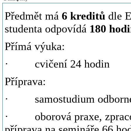
Předmět má
6 kreditů
dle E
studenta odpovídá
180 hod
Přímá výuka:
· cvičení 24 hodin
Příprava:
· samostudium odborné l
· oborová praxe, zpracová
příprava na semináře 66 ho