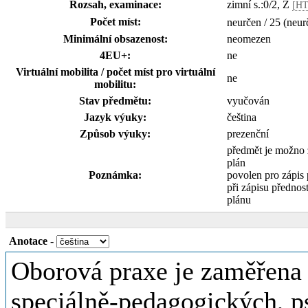
Rozsah, examinace:
zimní s.:0/2, Z
[HT
Počet míst:
neurčen / 25 (neur
Minimální obsazenost:
neomezen
4EU+:
ne
Virtuální mobilita / počet míst pro virtuální
ne
mobilitu:
Stav předmětu:
vyučován
Jazyk výuky:
čeština
Způsob výuky:
prezenční
předmět je možno
plán
Poznámka:
povolen pro zápis
při zápisu přednost,
plánu
Anotace
-
Oborová praxe je zaměřena
speciálně-pedagogických, p