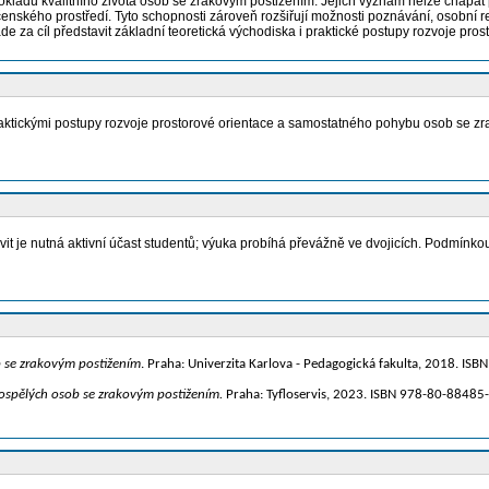
kladů kvalitního života osob se zrakovým postižením. Jejich význam nelze chápat p
ečenského prostředí. Tyto schopnosti zároveň rozšiřují možnosti poznávání, osobní 
e za cíl představit základní teoretická východiska i praktické postupy rozvoje pr
raktickými postupy rozvoje prostorové orientace a samostatného pohybu osob se zr
tivit je nutná aktivní účast studentů; výuka probíhá převážně ve dvojicích. Podmí
 se zrakovým postižením
. Praha: Univerzita Karlova - Pedagogická fakulta, 2018. IS
ospělých osob se zrakovým postižením.
Praha: Tyfloservis, 2023. ISBN 978-80-88485