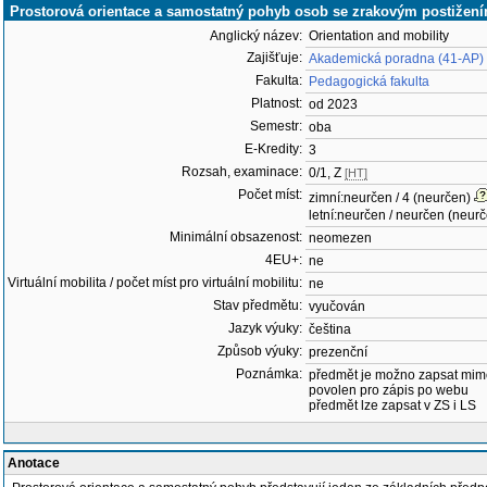
Prostorová orientace a samostatný pohyb osob se zrakovým postiže
Anglický název:
Orientation and mobility
Zajišťuje:
Akademická poradna (41-AP)
Fakulta:
Pedagogická fakulta
Platnost:
od 2023
Semestr:
oba
E-Kredity:
3
Rozsah, examinace:
0/1, Z
[HT]
Počet míst:
zimní:neurčen / 4 (neurčen)
letní:neurčen / neurčen (neur
Minimální obsazenost:
neomezen
4EU+:
ne
Virtuální mobilita / počet míst pro virtuální mobilitu:
ne
Stav předmětu:
vyučován
Jazyk výuky:
čeština
Způsob výuky:
prezenční
Poznámka:
předmět je možno zapsat mim
povolen pro zápis po webu
předmět lze zapsat v ZS i LS
Anotace