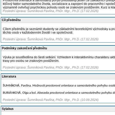
Prostorová orientace a samostatný pohyb představují jeden ze základních předpo
klíčový faktor samostatného života, socializace a zapojení do pracovního i spol
významně ovlivňují psychickou pohodu osob se zrakovým postižením. Kurz si klad
Poslední úprava: Šumníková Pavlína, PhDr. Mgr., Ph.D. (17.02.2026)
Cíl předmětu
Cílem předmětu je seznámit studenty se základními teoretickými východisky a p
těchto osob v každodenním životě i ve společnosti.
Poslední úprava: Šumníková Pavlína, PhDr. Mgr., Ph.D. (17.02.2026)
Podmínky zakončení předmětu
Výuka je soustředěna do šesti setkání. Vzhledem k interaktivnímu charakteru ak
trasy pro osobu se zrakovým postižením.
Poslední úprava: Šumníková Pavlína, PhDr. Mgr., Ph.D. (17.02.2026)
Literatura
ŠUMNÍKOVÁ, Pavlína.
Možnosti prostorové orientace a samostatného pohybu osob
BURIÁNKOVÁ, Olga a kol.
Abeceda prostorové orientace a samostatného pohybu d
Poslední úprava: Šumníková Pavlína, PhDr. Mgr., Ph.D. (10.09.2024)
Sylabus