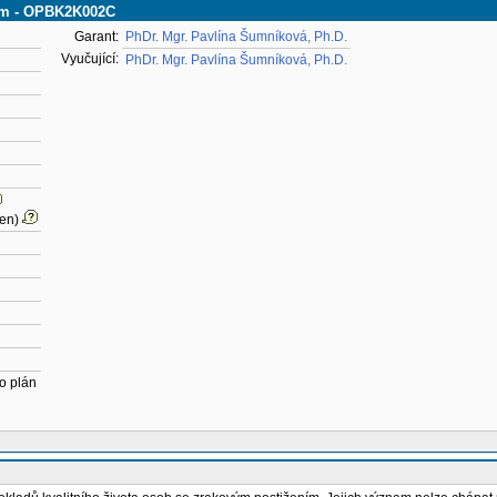
ním - OPBK2K002C
Garant:
PhDr. Mgr. Pavlína Šumníková, Ph.D.
Vyučující:
PhDr. Mgr. Pavlína Šumníková, Ph.D.
čen)
o plán