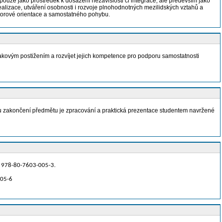
ouze jako prostředek k dosažení nezávislosti či integrace, ale především jako
realizace, utváření osobnosti i rozvoje plnohodnotných mezilidských vztahů a
ostorové orientace a samostatného pohybu.
akovým postižením a rozvíjet jejich kompetence pro podporu samostatnosti
nkou zakončení předmětu je zpracování a praktická prezentace studentem navržené
BN 978-80-7603-005-3.
-05-6