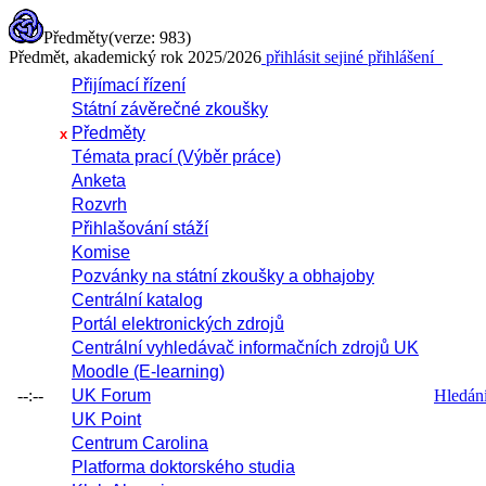
Předměty
(verze: 983)
Předmět, akademický rok 2025/2026
přihlásit se
jiné přihlášení
Přijímací řízení
Státní závěrečné zkoušky
Předměty
x
Témata prací (Výběr práce)
Anketa
Rozvrh
Přihlašování stáží
Komise
Pozvánky na státní zkoušky a obhajoby
Centrální katalog
Portál elektronických zdrojů
Centrální vyhledávač informačních zdrojů UK
Moodle (E-learning)
--:--
UK Forum
Hledání 
UK Point
Centrum Carolina
Platforma doktorského studia