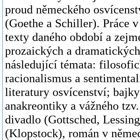
proud německého osvícenstv
(Goethe a Schiller). Práce 
texty daného období a zejm
prozaických a dramatických
následující témata: filosofi
racionalismus a sentimenta
literatury osvícenství; bajk
anakreontiky a vážného tzv.
divadlo (Gottsched, Lessing
(Klopstock), román v něme