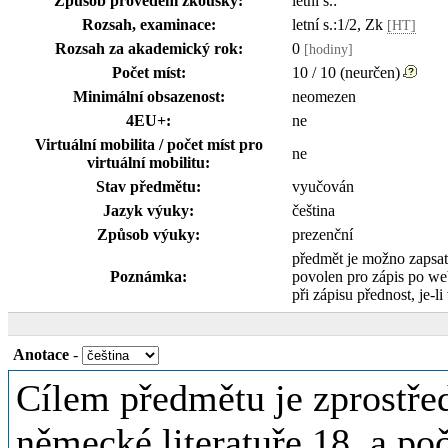
Způsob provedení zkoušky:
letní s.:
Rozsah, examinace:
letní s.:1/2, Zk
[HT]
Rozsah za akademický rok:
0
[hodiny]
Počet míst:
10 / 10 (neurčen)
Minimální obsazenost:
neomezen
4EU+:
ne
Virtuální mobilita / počet míst pro
ne
virtuální mobilitu:
Stav předmětu:
vyučován
Jazyk výuky:
čeština
Způsob výuky:
prezenční
předmět je možno zapsa
Poznámka:
povolen pro zápis po w
při zápisu přednost, je-li
Anotace
-
Cílem předmětu je zprostře
německé literatuře 18. a po