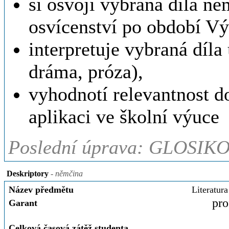
si osvojí vybraná díla ně
osvícenství po období Vý
interpretuje vybraná díla
dráma, próza),
vyhodnotí relevantnost d
aplikaci ve školní výuce
Poslední úprava: GLOSIKO
Deskriptory
- němčina
Název předmětu
Literatur
pro
Garant
Celková časová zátěž studenta