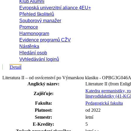
Klub Alumni
Evropská univerzitní aliance 4EU+
Přehled školitelů
Souborový manažer
Promoce
Harmonogram
Evidence programů CŽV
Nástěnka
Hledání osob
Vyhledávání loginů
Detail
Literatura II – od osvícenství po Výmarskou klasiku - OPBG3G046
Anglický název:
Literature II (from Enli
Katedra germanistiky, rom
Zajišťuje:
lingvodidaktiky (41-K
Fakulta:
Pedagogická fakulta
Platnost:
od 2022
Semestr:
letní
E-Kredity:
5