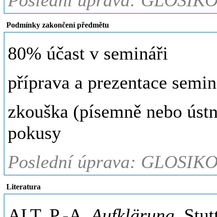
Poslední úprava: GLOSIKO
Podmínky zakončení předmětu
80% účast v semináři
příprava a prezentace semin
zkouška (písemně nebo ústně
pokusy
Poslední úprava: GLOSIKO
Literatura
ALT, P.-A.
Aufklärung
. Stu