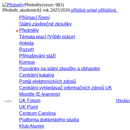
Předměty
(verze: 983)
Předmět, akademický rok 2025/2026
přihlásit se
jiné přihlášení
Přijímací řízení
Státní závěrečné zkoušky
Předměty
x
Témata prací (Výběr práce)
Anketa
Rozvrh
Přihlašování stáží
Komise
Pozvánky na státní zkoušky a obhajoby
Centrální katalog
Portál elektronických zdrojů
Centrální vyhledávač informačních zdrojů UK
Moodle (E-learning)
--:--
UK Forum
Hledání 
UK Point
Centrum Carolina
Platforma doktorského studia
Klub Alumni