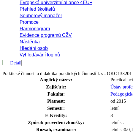
Evropská univerzitní aliance 4EU+
Přehled školitelů
Souborový manažer
Promoce
Harmonogram
Evidence programů CŽV
Nástěnka
Hledání osob
Vyhledávání loginů
Detail
Praktické činnosti a didaktika praktických činností I. s - OKO133201
Anglický název:
Practical act
Zajišťuje:
Ústav profe
Fakulta:
Pedagogická
Platnost:
od 2015
Semestr:
letní
E-Kredity:
8
Způsob provedení zkoušky:
letní s.:
Rozsah, examinace:
letní s.:0/0