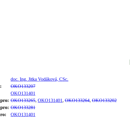
doc. Ing. Jitka Vodáková, CSc.
:
OKO133207
:
OKO131401
 pro:
OKO133265
,
OKO131401
,
OKO133264
,
OKO133202
 pro:
OKO133281
ro:
OKO131401