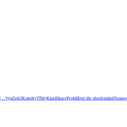
...
Vyučující
Katedry
Třídy
Klasifikace
Prohlížení dle oborů/plánů
Nastav