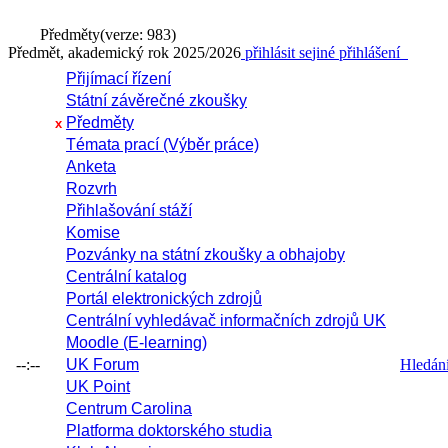
Předměty
(verze: 983)
Předmět, akademický rok 2025/2026
přihlásit se
jiné přihlášení
Přijímací řízení
Státní závěrečné zkoušky
Předměty
x
Témata prací (Výběr práce)
Anketa
Rozvrh
Přihlašování stáží
Komise
Pozvánky na státní zkoušky a obhajoby
Centrální katalog
Portál elektronických zdrojů
Centrální vyhledávač informačních zdrojů UK
Moodle (E-learning)
--:--
UK Forum
Hledání 
UK Point
Centrum Carolina
Platforma doktorského studia