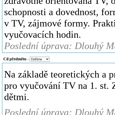
zdravotně orientovaná TV, 
schopnosti a dovednost, for
v TV, zájmové formy. Prakti
vyučovacích hodin.
Poslední úprava: Dlouhý Ma
Cíl předmětu
-
Na základě teoretických a p
pro vyučování TV na 1. st. Z
dětmi.
Poslední úprava: Dlouhý Ma