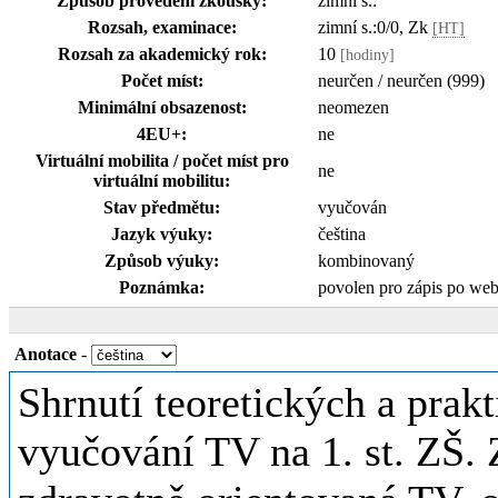
Způsob provedení zkoušky:
zimní s.:
Rozsah, examinace:
zimní s.:0/0, Zk
[HT]
Rozsah za akademický rok:
10
[hodiny]
Počet míst:
neurčen / neurčen (999)
Minimální obsazenost:
neomezen
4EU+:
ne
Virtuální mobilita / počet míst pro
ne
virtuální mobilitu:
Stav předmětu:
vyučován
Jazyk výuky:
čeština
Způsob výuky:
kombinovaný
Poznámka:
povolen pro zápis po we
Anotace
-
Shrnutí teoretických a prak
vyučování TV na 1. st. ZŠ. 