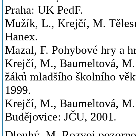
Praha: UK PedF.
Mužík, L., Krejčí, M. Těle
Hanex.
Mazal, F. Pohybové hry a h
Krejčí, M., Baumeltová, M.
žáků mladšího školního vě
1999.
Krejčí, M., Baumeltová, M.
Budějovice: JČU, 2001.
Dlouhý, M. Rozvoj pozorno