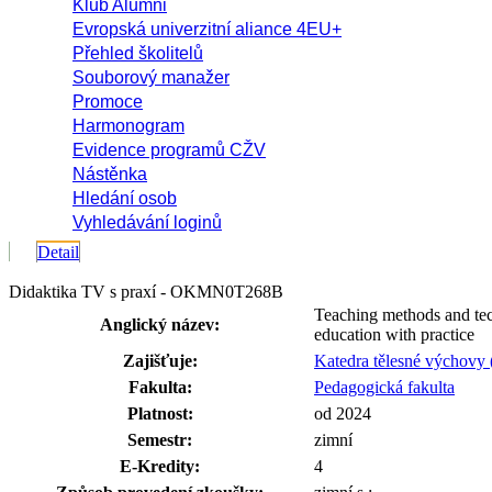
Klub Alumni
Evropská univerzitní aliance 4EU+
Přehled školitelů
Souborový manažer
Promoce
Harmonogram
Evidence programů CŽV
Nástěnka
Hledání osob
Vyhledávání loginů
Detail
Didaktika TV s praxí - OKMN0T268B
Teaching methods and tec
Anglický název:
education with practice
Zajišťuje:
Katedra tělesné výchovy
Fakulta:
Pedagogická fakulta
Platnost:
od 2024
Semestr:
zimní
E-Kredity:
4