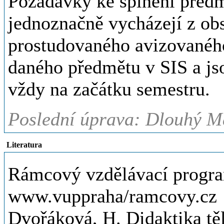
Požadavky ke splnění předm
jednoznačně vycházejí z obs
prostudovaného avizovaného
daného předmětu v SIS a js
vždy na začátku semestru.
Poslední úprava: Dlouhý Ma
Literatura
Rámcový vzdělávací progra
www.vuppraha/ramcovy.cz
Dvořáková, H. Didaktika těl