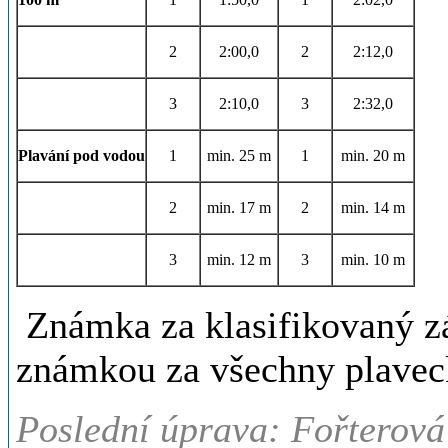
2
2:00,0
2
2:12,0
3
2:10,0
3
2:32,0
Plavání pod vodou
1
min. 25 m
1
min. 20 m
2
min. 17 m
2
min. 14 m
3
min. 12 m
3
min. 10 m
Známka za klasifikovaný zá
známkou za všechny plavec
Poslední úprava: Fořterová