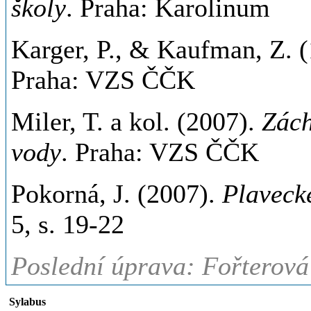
školy
. Praha: Karolinum
Karger, P., & Kaufman, Z. 
Praha: VZS ČČK
Miler, T. a kol. (2007).
Zách
vody
. Praha: VZS ČČK
Pokorná, J. (2007).
Plavecké
5, s. 19-22
Poslední úprava: Fořterová
Sylabus