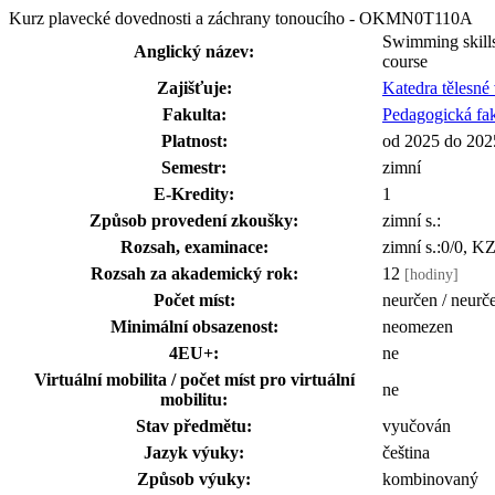
Kurz plavecké dovednosti a záchrany tonoucího - OKMN0T110A
Swimming skill
Anglický název:
course
Zajišťuje:
Katedra tělesn
Fakulta:
Pedagogická fak
Platnost:
od 2025 do 202
Semestr:
zimní
E-Kredity:
1
Způsob provedení zkoušky:
zimní s.:
Rozsah, examinace:
zimní s.:0/0, K
Rozsah za akademický rok:
12
[hodiny]
Počet míst:
neurčen / neurč
Minimální obsazenost:
neomezen
4EU+:
ne
Virtuální mobilita / počet míst pro virtuální
ne
mobilitu:
Stav předmětu:
vyučován
Jazyk výuky:
čeština
Způsob výuky:
kombinovaný