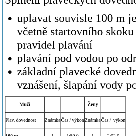
uplavat souvisle 100 m 
včetně startovního skoku
pravidel plavání
plavání pod vodou po odr
základní plavecké dovedn
vznášení, šlapání vody p
Muži
Ženy
Plav. dovednost
Známka
Čas / výkon
Známka
Čas / výkon
100 m
1
1:50,0
1
2:02,0