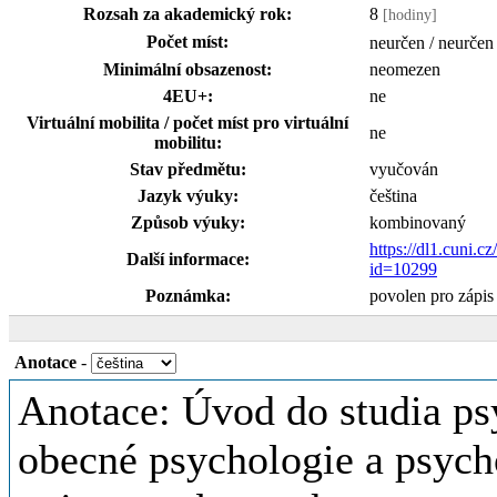
Rozsah za akademický rok:
8
[hodiny]
Počet míst:
neurčen / neurčen
Minimální obsazenost:
neomezen
4EU+:
ne
Virtuální mobilita / počet míst pro virtuální
ne
mobilitu:
Stav předmětu:
vyučován
Jazyk výuky:
čeština
Způsob výuky:
kombinovaný
https://dl1.cuni.c
Další informace:
id=10299
Poznámka:
povolen pro zápi
Anotace
-
Anotace: Úvod do studia ps
obecné psychologie a psych