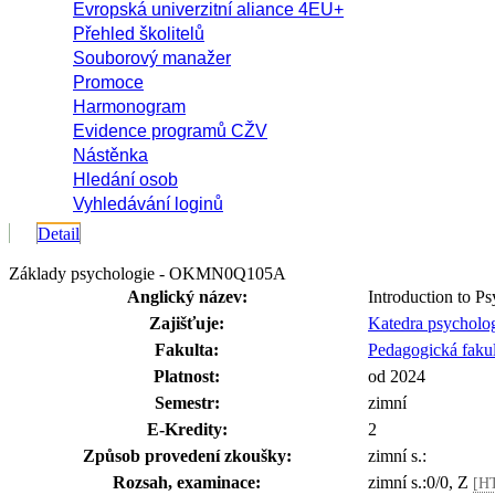
Evropská univerzitní aliance 4EU+
Přehled školitelů
Souborový manažer
Promoce
Harmonogram
Evidence programů CŽV
Nástěnka
Hledání osob
Vyhledávání loginů
Detail
Základy psychologie - OKMN0Q105A
Anglický název:
Introduction to P
Zajišťuje:
Katedra psycholo
Fakulta:
Pedagogická fakul
Platnost:
od 2024
Semestr:
zimní
E-Kredity:
2
Způsob provedení zkoušky:
zimní s.:
Rozsah, examinace:
zimní s.:0/0, Z
[H