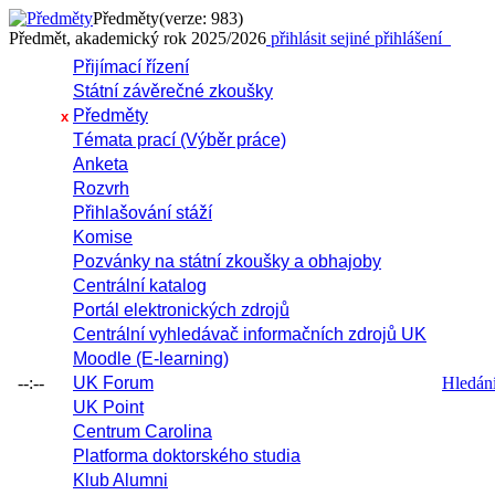
Předměty
(verze: 983)
Předmět, akademický rok 2025/2026
přihlásit se
jiné přihlášení
Přijímací řízení
Státní závěrečné zkoušky
Předměty
x
Témata prací (Výběr práce)
Anketa
Rozvrh
Přihlašování stáží
Komise
Pozvánky na státní zkoušky a obhajoby
Centrální katalog
Portál elektronických zdrojů
Centrální vyhledávač informačních zdrojů UK
Moodle (E-learning)
--:--
UK Forum
Hledání 
UK Point
Centrum Carolina
Platforma doktorského studia
Klub Alumni