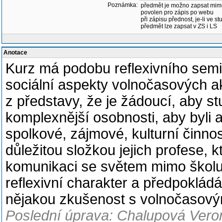
Poznámka:
předmět je možno zapsat mim
povolen pro zápis po webu
při zápisu přednost, je-li ve st
předmět lze zapsat v ZS i LS
Anotace
Kurz má podobu reflexivního sem
sociální aspekty volnočasových akt
z představy, že je žádoucí, aby stu
komplexnější osobnosti, aby byli a
spolkové, zájmové, kulturní činno
důležitou složkou jejich profese, k
komunikaci se světem mimo školu.
reflexivní charakter a předpokládá 
nějakou zkušenost s volnočasovými
Poslední úprava: Chalupová Veron