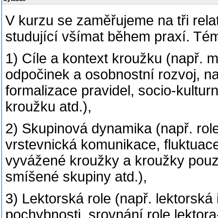
V kurzu se zam
ěř
ujeme na t
ř
i rela
studující v
š
ímat
b
ě
hem praxí. Tém
1)
Cíle a kontext krou
ž
ku
(nap
ř
. m
odpo
č
inek a
osobnostní rozvoj, n
formalizace pravidel, socio-kultur
krou
ž
ku atd.),
2)
Skupinová dynamika
(nap
ř
. ro
vrstevnická
komunikace, fluktuace
vyvážené kroužky a kroužky pouz
smíšené
skupiny atd.),
3)
Lektorská role
(nap
ř
. lektorská 
pochybnosti, srovnání role
lektora