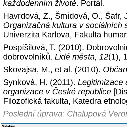
každodenním životě
. Portál.
Havrdová, Z., Šmídová, O., Šafr, 
Organizačná kultura v sociálních
Univerzita Karlova, Fakulta humani
Pospíšilová, T. (2010). Dobrovolni
dobrovolníků.
Lidé města, 12
(1),
Skovajsa, M., et al. (2010).
Občan
Synková, H. (2011).
Legitimizace 
organizace v České republice
[Dis
Filozofická fakulta, Katedra etnolo
Poslední úprava: Chalupová Veron
Sylabus