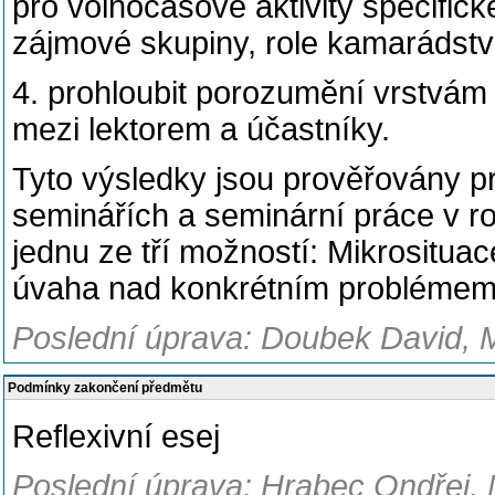
pro volnočasové aktivity specific
zájmové skupiny, role kamarádstv
4. prohloubit porozumění vrstvám 
mezi lektorem a účastníky.
Tyto výsledky jsou prověřovány p
seminářích a seminární práce v roz
jednu ze tří možností: Mikrositua
úvaha nad konkrétním problémem
Poslední úprava: Doubek David, M
Podmínky zakončení předmětu
Reflexivní esej
Poslední úprava: Hrabec Ondřej, 