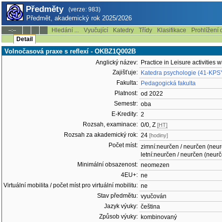
Předměty
(verze: 983)
Předmět, akademický rok 2025/2026
Hledání ...
Vyučující
Katedry
Třídy
Klasifikace
Prohlížení 
--:--
Detail
Volnočasová praxe s reflexí - OKBZ1Q002B
Anglický název:
Practice in Leisure activities w
Zajišťuje:
Katedra psychologie (41-KPS
Fakulta:
Pedagogická fakulta
Platnost:
od 2022
Semestr:
oba
E-Kredity:
2
Rozsah, examinace:
0/0, Z
[HT]
Rozsah za akademický rok:
24
[hodiny]
Počet míst:
zimní:neurčen / neurčen (neu
letní:neurčen / neurčen (neur
Minimální obsazenost:
neomezen
4EU+:
ne
Virtuální mobilita / počet míst pro virtuální mobilitu:
ne
Stav předmětu:
vyučován
Jazyk výuky:
čeština
Způsob výuky:
kombinovaný