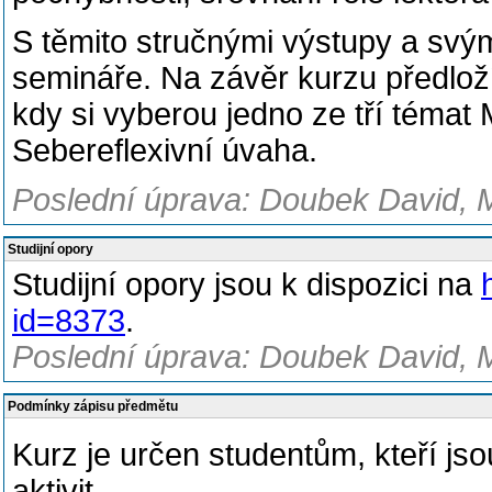
S t
ě
mito stru
č
n
ý
mi v
ý
stupy a sv
ý
seminá
ř
e. Na záv
ě
r
kurzu p
ř
edlo
ž
kdy si vyberou jedno ze tří témat
Sebereflexivní úvaha.
Poslední úprava: Doubek David, M
Studijní opory
Studijní opory jsou k dispozici na
id=8373
.
Poslední úprava: Doubek David, M
Podmínky zápisu předmětu
Kurz je určen studentům, kteří js
aktivit.