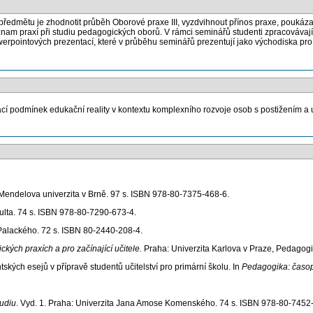
ředmětu je zhodnotit průběh Oborové praxe III, vyzdvihnout přínos praxe, poukázat
nam praxí při studiu pedagogických oborů. V rámci seminářů studenti zpracovávaj
erpointových prezentací, které v průběhu seminářů prezentují jako východiska pro s
fikací podmínek edukační reality v kontextu komplexního rozvoje osob s postižením 
: Mendelova univerzita v Brně. 97 s. ISBN 978-80-7375-468-6.
kulta. 74 s. ISBN 978-80-7290-673-4.
Palackého. 72 s. ISBN 80-2440-208-4.
kých praxích a pro začínající učitele.
Praha: Univerzita Karlova v Praze, Pedagogi
h esejů v přípravě studentů učitelství pro primární školu. In
Pedagogika: časop
udiu
. Vyd. 1. Praha: Univerzita Jana Amose Komenského. 74 s. ISBN 978-80-7452