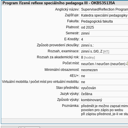
Program řízené reflexe speciálního pedagoga III - OKBS3S135A
Anglický název:
SupervisedReflection Program 
Zajišťuje:
Katedra speciální pedagogiky
Fakulta:
Pedagogická fakulta
Platnost:
od 2025
Semestr:
zimní
E-Kredity:
4
Způsob provedení zkoušky:
zimní s.:
Rozsah, examinace:
zimní s.:0/0, Z
[HT]
Rozsah za akademický rok:
8
[hodiny]
Počet míst:
neurčen / neurčen (neurčen)
Minimální obsazenost:
neomezen
4EU+:
ne
Virtuální mobilita / počet míst pro virtuální mobilitu:
ne
Stav předmětu:
vyučován
Jazyk výuky:
čeština
Způsob výuky:
kombinovaný
Poznámka:
předmět je možno zapsat mim
povolen pro zápis po webu
při zápisu přednost, je-li ve st