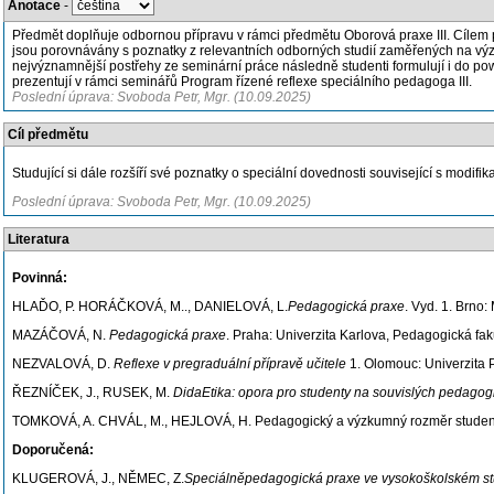
Anotace
-
Předmět doplňuje odbornou přípravu v rámci předmětu Oborová praxe III. Cílem p
jsou porovnávány s poznatky z relevantních odborných studií zaměřených na výz
nejvýznamnější postřehy ze seminární práce následně studenti formulují i do pow
prezentují v rámci seminářů Program řízené reflexe speciálního pedagoga III.
Poslední úprava: Svoboda Petr, Mgr. (10.09.2025)
Cíl předmětu
Studující si dále rozšíří své poznatky o speciální dovednosti související s modi
Poslední úprava: Svoboda Petr, Mgr. (10.09.2025)
Literatura
Povinná:
HLAĎO, P. HORÁČKOVÁ, M.., DANIELOVÁ, L.
Pedagogická praxe
. Vyd. 1. Brno
MAZÁČOVÁ, N.
Pedagogická praxe
. Praha: Univerzita Karlova, Pedagogická fa
NEZVALOVÁ, D.
Reflexe v pregraduální přípravě učitele
1. Olomouc: Univerzita 
ŘEZNÍČEK, J., RUSEK, M.
DidaEtika: opora pro studenty na souvislých pedagogic
TOMKOVÁ, A. CHVÁL, M., HEJLOVÁ, H. Pedagogický a výzkumný rozměr studentskýc
Doporučená:
KLUGEROVÁ, J., NĚMEC, Z.
Speciálněpedagogická praxe ve vysokoškolském st