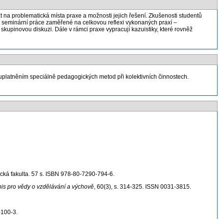
 na problematická místa praxe a možnosti jejich řešení. Zkušenosti studentů
í seminární práce zaměřené na celkovou reflexi vykonaných praxí –
kupinovou diskuzi. Dále v rámci praxe vypracují kazuistiky, které rovněž
a uplatněním speciálně pedagogických metod při kolektivních činnostech.
cká fakulta. 57 s. ISBN 978-80-7290-794-6.
is pro vědy o vzdělávání a výchově
, 60(3), s. 314-325. ISSN 0031-3815.
-100-3.