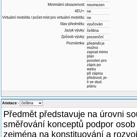
Minimální obsazenost:
neomezen
4EU+:
ne
Virtuální mobilita / počet míst pro virtuální mobilitu:
ne
Stav předmětu:
vyučován
Jazyk výuky:
čeština
Způsob výuky:
prezenční
Poznámka:
předmět je
možno
zapsat mimo
plán
povolen pro
zápis po
webu
při zápisu
přednost, je-
li ve stud.
plánu
Anotace
-
Předmět představuje na úrovni so
směřování konceptů podpor osob
zejména na konstituování a rozvo