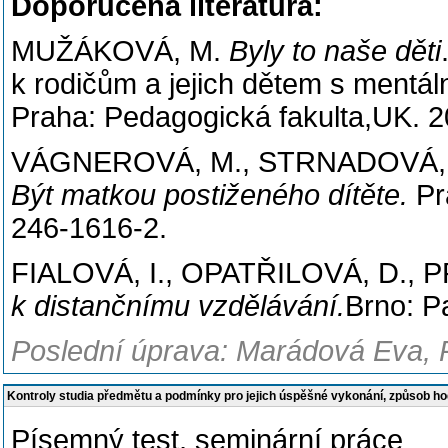
Doporučená literatura:
MUŽÁKOVÁ, M.
Byly to naše děti
k rodičům a jejich dětem s mentál
Praha: Pedagogická fakulta,UK. 
VÁGNEROVÁ, M., STRNADOVÁ, I
Být matkou postiženého dítěte.
Pr
246-1616-2.
FIALOVÁ, I., OPATŘILOVÁ, D.,
k distančnímu vzdělávání.
Brno: P
Poslední úprava: Marádová Eva, 
Kontroly studia předmětu a podmínky pro jejich úspěšné vykonání, způsob h
Písemný test, seminární práce