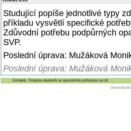
Výsledky učení
Studující popíše jednotlivé typy z
příkladu vysvětlí specifické pot
Zdůvodní potřebu podpůrných opatř
SVP.
Poslední úprava: Mužáková Monika
Poslední úprava: Mužáková Monika
Kontakty
Podpora studentů se speciálními potřebami na UK
Univerzita K