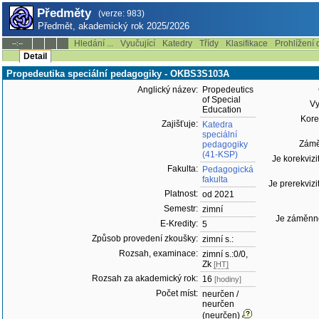
Předměty
(verze: 983)
Předmět, akademický rok 2025/2026
Hledání ...
Vyučující
Katedry
Třídy
Klasifikace
Prohlížení 
--:--
Detail
Propedeutika speciální pedagogiky - OKBS3S103A
Anglický název:
Propedeutics
of Special
Vy
Education
Korek
Zajišťuje:
Katedra
speciální
Zámě
pedagogiky
(41-KSP)
Je korekvizi
Fakulta:
Pedagogická
fakulta
Je prerekvizi
Platnost:
od 2021
Semestr:
zimní
Je záměnno
E-Kredity:
5
Způsob provedení zkoušky:
zimní s.:
Rozsah, examinace:
zimní s.:0/0,
Zk
[HT]
Rozsah za akademický rok:
16
[hodiny]
Počet míst:
neurčen /
neurčen
(neurčen)