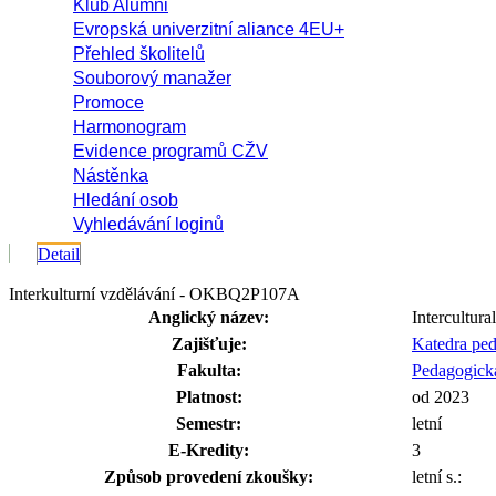
Klub Alumni
Evropská univerzitní aliance 4EU+
Přehled školitelů
Souborový manažer
Promoce
Harmonogram
Evidence programů CŽV
Nástěnka
Hledání osob
Vyhledávání loginů
Detail
Interkulturní vzdělávání - OKBQ2P107A
Anglický název:
Intercultura
Zajišťuje:
Katedra pe
Fakulta:
Pedagogická
Platnost:
od 2023
Semestr:
letní
E-Kredity:
3
Způsob provedení zkoušky:
letní s.: