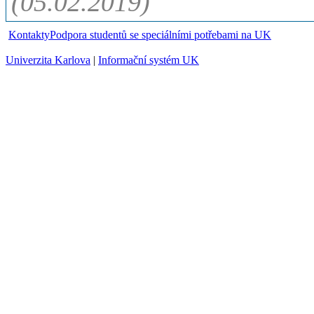
(05.02.2019)
Kontakty
Podpora studentů se speciálními potřebami na UK
Univerzita Karlova
|
Informační systém UK