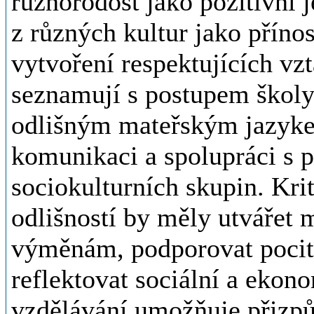
různorodost jako pozitivní j
z různých kultur jako příno
vytvoření respektujících vz
seznamují s postupem školy 
odlišným mateřským jazyke
komunikaci a spolupráci s p
sociokulturních skupin. Kri
odlišností by měly utvářet 
výměnám, podporovat pocit 
reflektovat sociální a ekono
vzdělávání umožňuje přizpů