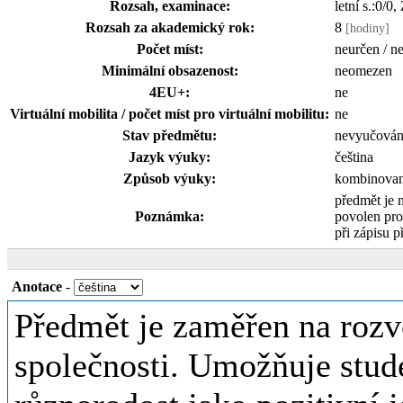
Rozsah, examinace:
letní s.:0/0,
Rozsah za akademický rok:
8
[hodiny]
Počet míst:
neurčen / n
Minimální obsazenost:
neomezen
4EU+:
ne
Virtuální mobilita / počet míst pro virtuální mobilitu:
ne
Stav předmětu:
nevyučová
Jazyk výuky:
čeština
Způsob výuky:
kombinova
předmět je 
Poznámka:
povolen pro
při zápisu p
Anotace
-
Předmět je zaměřen na rozvo
společnosti. Umožňuje stud