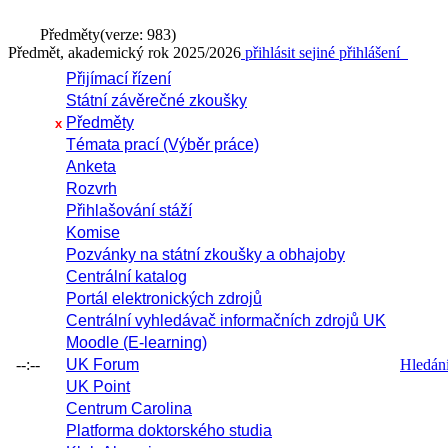
Předměty
(verze: 983)
Předmět, akademický rok 2025/2026
přihlásit se
jiné přihlášení
Přijímací řízení
Státní závěrečné zkoušky
Předměty
x
Témata prací (Výběr práce)
Anketa
Rozvrh
Přihlašování stáží
Komise
Pozvánky na státní zkoušky a obhajoby
Centrální katalog
Portál elektronických zdrojů
Centrální vyhledávač informačních zdrojů UK
Moodle (E-learning)
--:--
UK Forum
Hledání 
UK Point
Centrum Carolina
Platforma doktorského studia