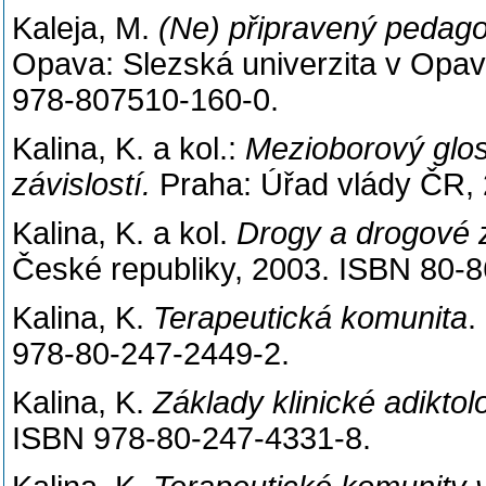
Kaleja, M.
(Ne) připravený pedagog
Opava: Slezská univerzita v Opavě
978-807510-160-0.
Kalina, K. a kol.:
Mezioborový glos
závislostí.
Praha: Úřad vlády ČR, 
Kalina, K. a kol.
Drogy a drogové z
České republiky, 2003. ISBN 80-
Kalina, K.
Terapeutická komunita
.
978-80-247-2449-2.
Kalina, K.
Základy klinické adiktol
ISBN 978-80-247-4331-8.