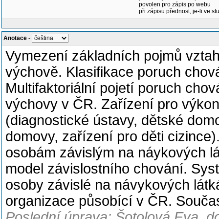
povolen pro zápis po webu
při zápisu přednost, je-li ve st
Anotace
-
Vymezení základních pojmů vztahu
výchově. Klasifikace poruch chov
Multifaktoriální pojetí poruch ch
výchovy v ČR. Zařízení pro výko
(diagnostické ústavy, dětské dom
domovy, zařízení pro děti cizince
osobám závislým na náykových látk
model závislostního chování. Sys
osoby závislé na návykových lát
organizace působící v ČR. Souča
Poslední úprava: Šotolová Eva, d