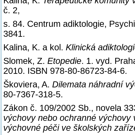
Kalina, K.
Terapeutické komunity 
č. 2,
s. 84. Centrum adiktologie, Psychi
3841.
Kalina, K. a kol.
Klinická adiktologi
Slomek, Z.
Etopedie
. 1. vyd. Pra
2010. ISBN 978-80-86723-84-6.
Škoviera, A.
Dilemata náhradní vý
80-7367-318-5.
Zákon č. 109/2002 Sb., novela 3
výchovy nebo ochranné výchovy v
výchovné péči ve školských zaříz