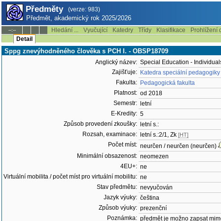
Předměty
(verze: 983)
Předmět, akademický rok 2025/2026
Hledání ...
Vyučující
Katedry
Třídy
Klasifikace
Prohlížení 
--:--
Detail
Sppg znevýhodněného člověka s PCH I. - OBSP18709
Anglický název:
Special Education - Individual
Zajišťuje:
Katedra speciální pedagogiky
Fakulta:
Pedagogická fakulta
Platnost:
od 2018
Semestr:
letní
E-Kredity:
5
Způsob provedení zkoušky:
letní s.:
Rozsah, examinace:
letní s.:2/1, Zk
[HT]
Počet míst:
neurčen / neurčen (neurčen)
Minimální obsazenost:
neomezen
4EU+:
ne
Virtuální mobilita / počet míst pro virtuální mobilitu:
ne
Stav předmětu:
nevyučován
Jazyk výuky:
čeština
Způsob výuky:
prezenční
Poznámka:
předmět je možno zapsat mim