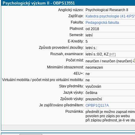
Psychologický výzkum II - OBPS13551
Anglický název:
Psychological Research II
Zajišťuje:
Katedra psychologie (41-KPS
Fakulta:
Pedagogická fakulta
Platnost:
od 2018
Semestr:
letní
E-Kredity:
5
Způsob provedení zkoušky:
letní s.:
Rozsah, examinace:
letní s.:0/2, KZ
[HT]
Počet míst:
neurčen / neurčen (neurčen)
Minimální obsazenost:
neomezen
4EU+:
ne
Virtuální mobilita / počet míst pro virtuální mobilitu:
ne
Stav předmětu:
vyučován
Jazyk výuky:
čeština
Způsob výuky:
prezenční
Je zajišťováno předmětem:
OPBP1Q117A
Poznámka:
předmět je možno zapsat mim
povolen pro zápis po webu
při zápisu přednost, je-li ve st