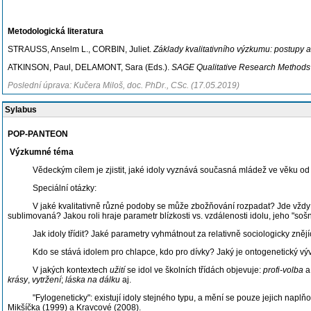
Metodologická literatura
STRAUSS, Anselm L., CORBIN, Juliet.
Základy kvalitativního výzkumu: postupy 
ATKINSON, Paul, DELAMONT, Sara (Eds.).
SAGE Qualitative Research Methods
Poslední úprava: Kučera Miloš, doc. PhDr., CSc. (17.05.2019)
Sylabus
POP-PANTEON
Výzkumné téma
Vědeckým cílem je zjistit, jaké idoly vyznává současná mládež ve věku od 6 (o
Speciální otázky:
V jaké kvalitativně různé podoby se může zbožňování rozpadat? Jde vždy o iden
sublimovaná? Jakou roli hraje parametr blízkosti vs. vzdálenosti idolu, jeho "so
Jak idoly třídit? Jaké parametry vyhmátnout za relativně sociologicky znějícími
Kdo se stává idolem pro chlapce, kdo pro dívky? Jaký je ontogenetický vývoj 
V jakých kontextech
užití
se idol ve školních třídách objevuje:
profi-volba
krásy
,
vytržení
;
láska na dálku
aj.
"Fylogeneticky": existují idoly stejného typu, a mění se pouze jejich naplňován
Mikšíčka (1999) a Kravcové (2008).