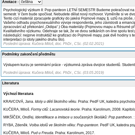
Anotace
-
Psychologický výzkum II: Pop-panteon LETNÍ SEMESTR Budeme pokračovat na Mo
semestr. V čem bude spočívat. Nebudete dělat nový rozhovor. Vyměníte si ve dvoj
Tento cizí materiál zpracujete graficky do jakési Pojmové mapy, tj. uzlů na plo
Vašeho odhadu psychosexuálního vývoje respondenta, jeho závislosti a emancipace
zpracování až překonání „Oidipa“.) Oba materiály (Pojmovou mapu a Résumé pří
Kvalitativního výzkumu. Odehraje se tak, že ve dvou setkáních on-line spolu te
následující: nejprve instruktáž ke grafizaci do Pojmové mapy, pak dvě hodiny s t
interpretaci (o idoly jakého druhu šlo).
Poslední úprava: Kučera Miloš, doc. PhDr., CSc. (02.02.2021)
Podmínky zakončení předmětu
Výstupem kurzu je seminární práce - výzkumná zpráva dvojice studentů. Studenti t
Poslední úprava: Kučera Miloš, doc. PhDr., CSc. (03.05.2019)
Literatura
Výchozí literatura
KRAVCOVÁ, Jana.
Idoly u dětí školního věku
. Praha: PedF UK, katedra psycholo
KUČERA, Miloš.
Formy citů: Lacanovská teorie.
Praha: Karolinum, 2008. Kapitol
MIKŠÍČEK, Ondřej.
Identifikace a imitace u současných školáků: Pop pantheon
.
RYBA, Zdeněk.
Volba idolů ve školním věku: Pop-panteon.
PedF UK, katedra psy
KUČERA, Miloš.
Pud u Freuda
. Praha: Karolinum, 2017.