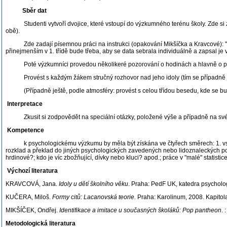
Sběr dat
Studenti vytvoří dvojice, které vstoupí do výzkumného terénu školy. Zde si získ
obě).
Zde zadají písemnou práci na instrukci (opakování Mikšíčka a Kravcové): "
přinejmenším v 1. třídě bude třeba, aby se data sebrala individuálně a zapsal je
Poté výzkumníci provedou několikeré pozorování o hodinách a hlavně o přestávk
Provést s každým žákem stručný rozhovor nad jeho idoly (tím se případně i dosbí
(Případně ještě, podle atmosféry: provést s celou třídou besedu, kde se budou 
Interpretace
Zkusit si zodpovědět na speciální otázky, položené výše a případně na své vlas
Kompetence
k psychologickému výzkumu by měla být získána ve čtyřech směrech: 1. vstup do
rozklad a překlad do jiných psychologických zavedených nebo lidoznaleckých pojmů
hrdinové?; kdo je víc zbožňující, dívky nebo kluci? apod.; práce v "malé" statistic
Výchozí literatura
KRAVCOVÁ, Jana.
Idoly u dětí školního věku
. Praha: PedF UK, katedra psycholo
KUČERA, Miloš.
Formy citů: Lacanovská teorie.
Praha: Karolinum, 2008. Kapitol
MIKŠÍČEK, Ondřej.
Identifikace a imitace u současných školáků: Pop pantheon
.
Metodologická literatura