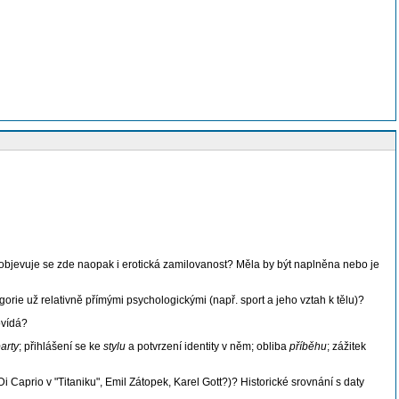
objevuje se zde naopak i erotická zamilovanost? Měla by být naplněna nebo je
rie už relativně přímými psychologickými (např. sport a jeho vztah k tělu)?
ovídá?
arty
; přihlášení se ke
stylu
a potvrzení identity v něm; obliba
příběhu
; zážitek
aprio v "Titaniku", Emil Zátopek, Karel Gott?)? Historické srovnání s daty