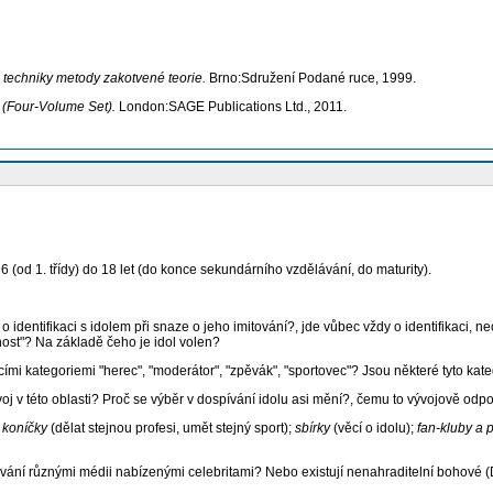
a techniky metody zakotvené teorie
.
Brno:
Sdružení Podané ruce, 1999.
 (
Four-Volume Set).
London:SAGE Publications Ltd., 2011.
d 1. třídy) do 18 let (do konce sekundárního vzdělávání, do maturity).
tifikaci s idolem při snaze o jeho imitování?, jde vůbec vždy o identifikaci, ne
šnost"? Na základě čeho je idol volen?
 kategoriemi "herec", "moderátor", "zpěvák", "sportovec"? Jsou některé tyto katego
v této oblasti? Proč se výběr v dospívání idolu asi mění?, čemu to vývojově odp
a
koníčky
(dělat stejnou profesi, umět stejný sport);
sbírky
(věcí o idolu);
fan-kluby a p
í různými médii nabízenými celebritami? Nebo existují nenahraditelní bohové (Di C