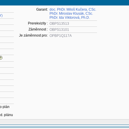
Garant:
doc. PhDr. Miloš Kučera, CSc.
PhDr. Miroslav Klusák, CSc.
Y)
PhDr. Ida Viktorová, Ph.D.
Prerekvizity :
OBPS13513
Záměnnost :
OBPS13101
Je záměnnost pro:
OPBP1Q117A
o plán
ud. plánu