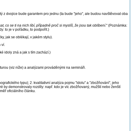
ždý z dvojice bude garantem pro jednu (ta bude "jeho", ale budou navštěvovat oba
 co se ti na nich líbí, případně proč si myslíš, že jsou tak oblíbení.
" (Poznámka:
: to je v pořádku, to podpořit.)
jak se oblékají, v jakém stylu).
 ví.
 idoly zná a jak s tím zachází.)
turou (viz níže) a analýzami prováděnými na semináři.
fického typu); 2. kvalitativní analýza pojmu "idolu" a "zbožňování", jeho
eré by demonstrovaly rozdíly: např. kdo je víc zbožňovaný, mužští nebo ženští
éměř oficiálního článku.