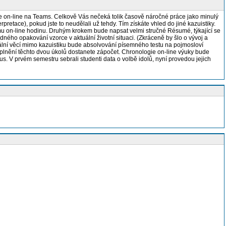
n-line na Teams. Celkově Vás nečeká tolik časově náročné práce jako minulý
etace), pokud jste to neudělali už tehdy. Tím získáte vhled do jiné kazuistiky.
tomu on-line hodinu. Druhým krokem bude napsat velmi stručné Résumé, týkající se
ého opakování vzorce v aktuální životní situaci. (Zkráceně by šlo o vývoj a
lní věcí mimo kazuistiku bude absolvování písemného testu na pojmosloví
 splnění těchto dvou úkolů dostanete zápočet. Chronologie on-line výuky bude
s. V prvém semestru sebrali studenti data o volbě idolů, nyní provedou jejich