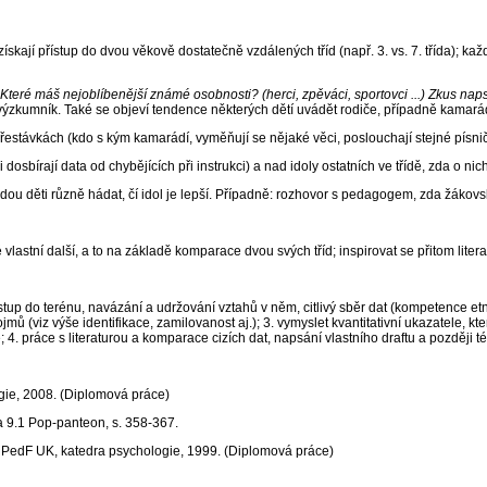
ají přístup do dvou věkově dostatečně vzdálených tříd (např. 3. vs. 7. třída); ka
Které máš nejoblíbenější známé osobnosti? (herci, zpěváci, sportovci ...) Zkus napsat,
 výzkumník. Také se objeví tendence některých dětí uvádět rodiče, případně kamarády
ách (kdo s kým kamarádí, vyměňují se nějaké věci, poslouchají stejné písničky, 
rají data od chybějících při instrukci) a nad idoly ostatních ve třídě, zda o nich
děti různě hádat, čí idol je lepší. Případně: rozhovor s pedagogem, zda žákovské
tní další, a to na základě komparace dvou svých tříd; inspirovat se přitom litera
 terénu, navázání a udržování vztahů v něm, citlivý sběr dat (kompetence etnogra
 (viz výše identifikace, zamilovanost aj.); 3. vymyslet kvantitativní ukazatele, kt
e; 4. práce s literaturou a komparace cizích dat, napsání vlastního draftu a později t
gie, 2008. (Diplomová práce)
a 9.1 Pop-panteon, s. 358-367.
 : PedF UK, katedra psychologie, 1999. (Diplomová práce)