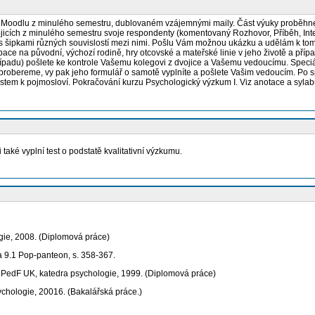
odlu z minulého semestru, dublovaném vzájemnými maily. Část výuky proběhne o
icích z minulého semestru svoje respondenty (komentovaný Rozhovor, Příběh, Interpr
še, s šipkami různých souvislostí mezi nimi. Pošlu Vám možnou ukázku a udělám k 
 na původní, výchozí rodině, hry otcovské a mateřské linie v jeho životě a případn
padu) pošlete ke kontrole Vašemu kolegovi z dvojice a Vašemu vedoucímu. Speciá
st probereme, vy pak jeho formulář o samotě vyplníte a pošlete Vašim vedoucím. Po
estem k pojmosloví. Pokračování kurzu Psychologický výzkum I. Viz anotace a sylabu
aké vyplní test o podstatě kvalitativní výzkumu.
gie, 2008. (Diplomová práce)
a 9.1 Pop-panteon, s. 358-367.
 : PedF UK, katedra psychologie, 1999. (Diplomová práce)
chologie, 20016. (Bakalářská práce.)