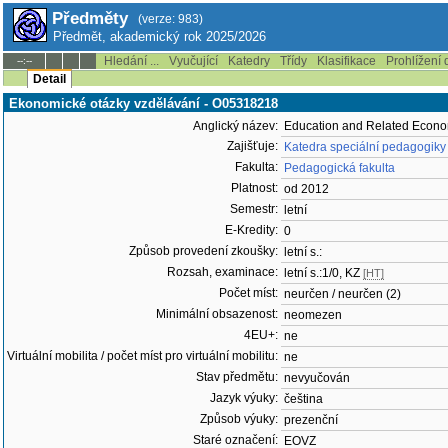
Předměty
(verze: 983)
Předmět, akademický rok 2025/2026
Hledání ...
Vyučující
Katedry
Třídy
Klasifikace
Prohlížení 
--:--
Detail
Ekonomické otázky vzdělávání - O05318218
Anglický název:
Education and Related Econo
Zajišťuje:
Katedra speciální pedagogiky
Fakulta:
Pedagogická fakulta
Platnost:
od 2012
Semestr:
letní
E-Kredity:
0
Způsob provedení zkoušky:
letní s.:
Rozsah, examinace:
letní s.:1/0, KZ
[HT]
Počet míst:
neurčen / neurčen (2)
Minimální obsazenost:
neomezen
4EU+:
ne
Virtuální mobilita / počet míst pro virtuální mobilitu:
ne
Stav předmětu:
nevyučován
Jazyk výuky:
čeština
Způsob výuky:
prezenční
Staré označení:
EOVZ