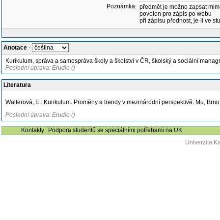
Poznámka:
předmět je možno zapsat mim
povolen pro zápis po webu
při zápisu přednost, je-li ve st
Anotace
-
Kurikulum, správa a samospráva školy a školství v ČR, školský a sociální managm
Poslední úprava: Erudio ()
Literatura
Walterová, E.: Kurikulum. Proměny a trendy v mezinárodní perspektivě. Mu, Brno
Poslední úprava: Erudio ()
Kontakty
Podpora studentů se speciálními potřebami na UK
Univerzita K