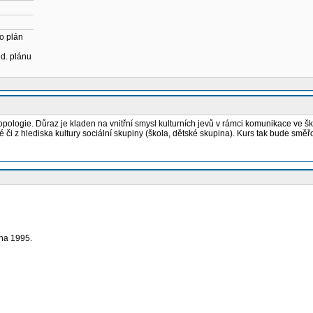
o plán
ud. plánu
tropologie. Důraz je kladen na vnitřní smysl kulturních jevů v rámci komunikace ve 
či z hlediska kultury sociální skupiny (škola, dětské skupina). Kurs tak bude směřo
raha 1995.