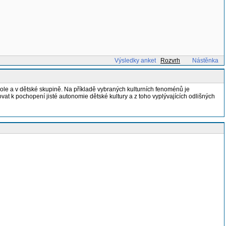
Výsledky anket
Rozvrh
Nástěnka
škole a v dětské skupině. Na příkladě vybraných kulturních fenoménů je
vat k pochopení jisté autonomie dětské kultury a z toho vyplývajících odlišných