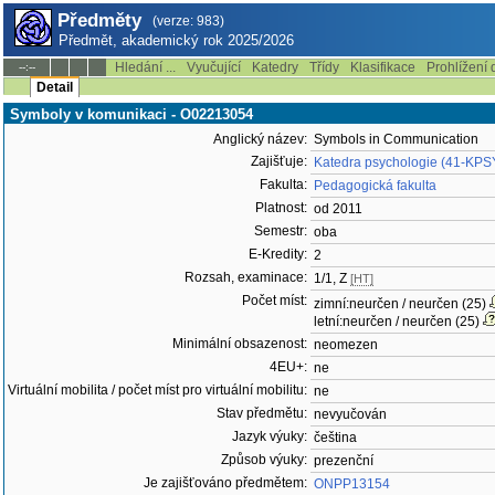
Předměty
(verze: 983)
Předmět, akademický rok 2025/2026
Hledání ...
Vyučující
Katedry
Třídy
Klasifikace
Prohlížení 
--:--
Detail
Symboly v komunikaci - O02213054
Anglický název:
Symbols in Communication
Zajišťuje:
Katedra psychologie (41-KPS
Fakulta:
Pedagogická fakulta
Platnost:
od 2011
Semestr:
oba
E-Kredity:
2
Rozsah, examinace:
1/1, Z
[HT]
Počet míst:
zimní:neurčen / neurčen (25)
letní:neurčen / neurčen (25)
Minimální obsazenost:
neomezen
4EU+:
ne
Virtuální mobilita / počet míst pro virtuální mobilitu:
ne
Stav předmětu:
nevyučován
Jazyk výuky:
čeština
Způsob výuky:
prezenční
Je zajišťováno předmětem:
ONPP13154