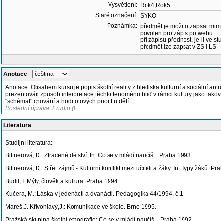
Vysvětlení:
Rok4,Rok5
Staré označení:
SYKO
Poznámka:
předmět je možno zapsat mim
povolen pro zápis po webu
při zápisu přednost, je-li ve st
předmět lze zapsat v ZS i LS
Anotace
-
Anotace: Obsahem kursu je popis školní reality z hlediska kulturní a sociální an
prezentován způsob interpretace těchto fenoménů buď v rámci kultury jako takové 
"schémat" chování a hodnotových priorit u dětí.
Poslední úprava: Erudio ()
Literatura
Studijní literatura:
Bittnerová, D.: Ztracené dětství. In: Co se v mládí naučíš... Praha 1993.
Bittnerová, D.: Střet zájmů - Kulturní konflikt mezi učiteli a žáky. In: Typy žáků. P
Budil, I: Mýty, člověk a kultura. Praha 1994.
Kučera, M.: Láska v jedenácti a dvanácti. Pedagogika 44/1994, č.1
Mareš,J. Křivohlavý,J.: Komunikace ve škole. Brno 1995.
Pražská skupina školní etnografie: Co se v mládí naučíš... Praha 1992.