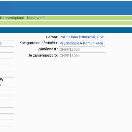
dle oborů/plánů
Nastavení
Garant:
PhDr. Dana Bittnerová, CSc.
Kategorizace předmětu:
Y)
Psychologie
>
Komunikace
Záměnnost :
ONPP13054
Je záměnnost pro:
ONPP13054