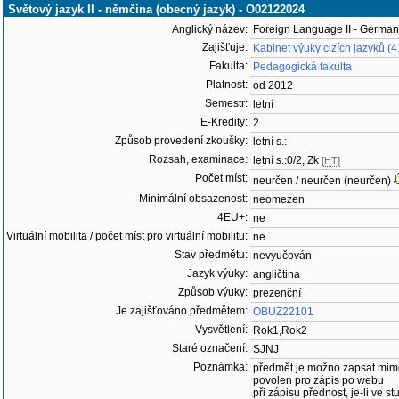
Světový jazyk II - němčina (obecný jazyk) - O02122024
Anglický název:
Foreign Language II - German
Zajišťuje:
Kabinet výuky cizích jazyků (
Fakulta:
Pedagogická fakulta
Platnost:
od 2012
Semestr:
letní
E-Kredity:
2
Způsob provedení zkoušky:
letní s.:
Rozsah, examinace:
letní s.:0/2, Zk
[HT]
Počet míst:
neurčen / neurčen (neurčen)
Minimální obsazenost:
neomezen
4EU+:
ne
Virtuální mobilita / počet míst pro virtuální mobilitu:
ne
Stav předmětu:
nevyučován
Jazyk výuky:
angličtina
Způsob výuky:
prezenční
Je zajišťováno předmětem:
OBUZ22101
Vysvětlení:
Rok1,Rok2
Staré označení:
SJNJ
Poznámka:
předmět je možno zapsat mim
povolen pro zápis po webu
při zápisu přednost, je-li ve st