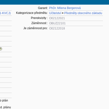
Garant:
PhDr. Milena Bergerová
Kategorizace předmětu:
41-KVCJ)
Učitelství
>
Předměty obecného základu
Prerekvizity :
O02122021
Záměnnost :
OBUZ22101
Je záměnnost pro:
O02122018
o plán
ud. plánu