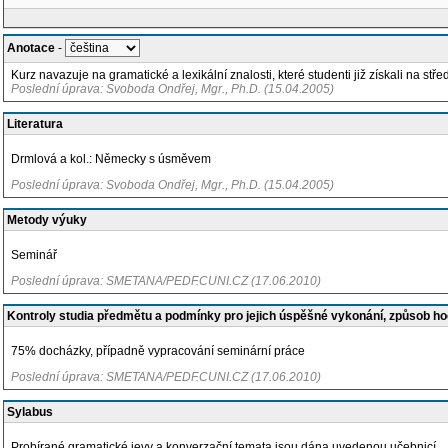
Anotace
-
Kurz navazuje na gramatické a lexikální znalosti, které studenti již získali na 
Poslední úprava: Svoboda Ondřej, Mgr., Ph.D. (15.04.2005)
Literatura
Drmlová a kol.: Německy s úsměvem
Poslední úprava: Svoboda Ondřej, Mgr., Ph.D. (15.04.2005)
Metody výuky
Seminář
Poslední úprava: SMETANA/PEDF.CUNI.CZ (17.06.2010)
Kontroly studia předmětu a podmínky pro jejich úspěšné vykonání, způsob h
75% docházky, případně vypracování seminární práce
Poslední úprava: SMETANA/PEDF.CUNI.CZ (17.06.2010)
Sylabus
Probírané gramatické jevy a konverzační temata jsou dána uvedenou učebnicí.