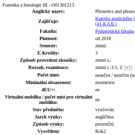
Fonetika a fonologie III - O01301213
Anglický název:
Phonetics and phono
Katedra anglického j
Zajišťuje:
(41-KAJL)
Fakulta:
Pedagogická fakulta
Platnost:
od 2018
Semestr:
zimní
E-Kredity:
3
Způsob provedení zkoušky:
zimní s.:
Rozsah, examinace:
zimní s.:1/1, Z
[HT]
Počet míst:
neurčen / neurčen (n
Minimální obsazenost:
neomezen
4EU+:
ne
Virtuální mobilita / počet míst pro virtuální
ne
mobilitu:
Stav předmětu:
vyučován
Jazyk výuky:
angličtina
Způsob výuky:
prezenční
Vysvětlení:
Rok2