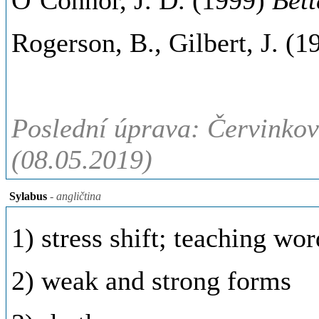
O´Connor, J. D. (1999)
Bett
Rogerson, B., Gilbert, J. (
Poslední úprava: Červinkov
(08.05.2019)
Sylabus
- angličtina
1) stress shift; teaching wor
2) weak and strong forms