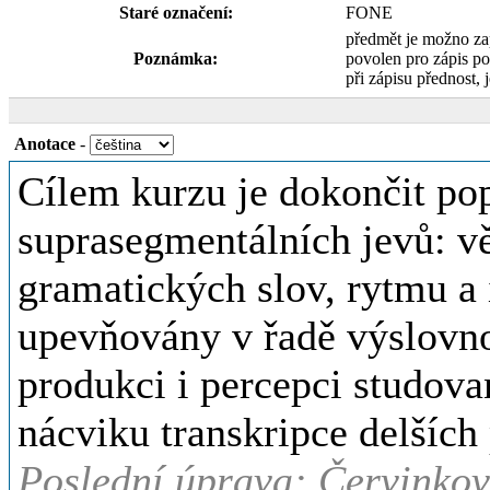
Staré označení:
FONE
předmět je možno za
Poznámka:
povolen pro zápis p
při zápisu přednost, j
Anotace
-
Cílem kurzu je dokončit pop
suprasegmentálních jevů: v
gramatických slov, rytmu a 
upevňovány v řadě výslovn
produkci i percepci studova
nácviku transkripce delších 
Poslední úprava: Červinkov