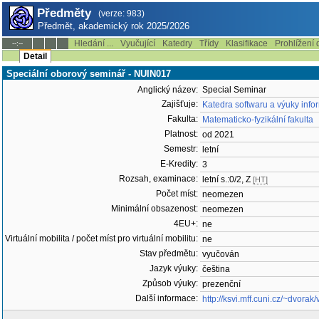
Předměty
(verze: 983)
Předmět, akademický rok 2025/2026
Hledání ...
Vyučující
Katedry
Třídy
Klasifikace
Prohlížení 
--:--
Detail
Speciální oborový seminář - NUIN017
Anglický název:
Special Seminar
Zajišťuje:
Katedra softwaru a výuky info
Fakulta:
Matematicko-fyzikální fakulta
Platnost:
od 2021
Semestr:
letní
E-Kredity:
3
Rozsah, examinace:
letní s.:0/2, Z
[HT]
Počet míst:
neomezen
Minimální obsazenost:
neomezen
4EU+:
ne
Virtuální mobilita / počet míst pro virtuální mobilitu:
ne
Stav předmětu:
vyučován
Jazyk výuky:
čeština
Způsob výuky:
prezenční
Další informace:
http://ksvi.mff.cuni.cz/~dvora