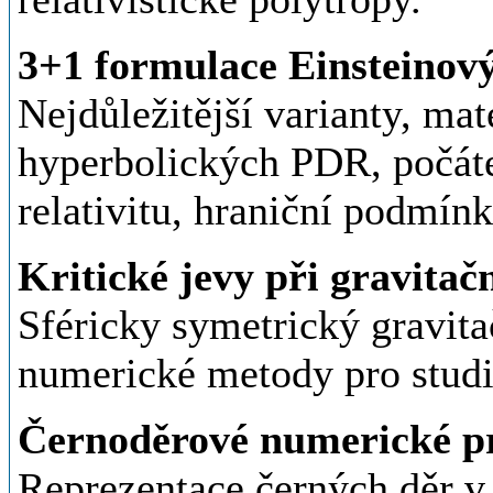
3+1 formulace Einsteinov
Nejdůležitější varianty, m
hyperbolických PDR, počát
relativitu, hraniční podmínk
Kritické jevy při gravita
Sféricky symetrický gravita
numerické metody pro studi
Černoděrové numerické pr
Reprezentace černých děr v