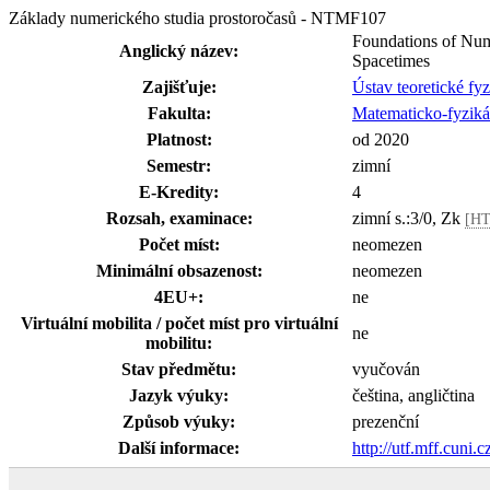
Základy numerického studia prostoročasů - NTMF107
Foundations of Num
Anglický název:
Spacetimes
Zajišťuje:
Ústav teoretické fy
Fakulta:
Matematicko-fyzikál
Platnost:
od 2020
Semestr:
zimní
E-Kredity:
4
Rozsah, examinace:
zimní s.:3/0, Zk
[HT
Počet míst:
neomezen
Minimální obsazenost:
neomezen
4EU+:
ne
Virtuální mobilita / počet míst pro virtuální
ne
mobilitu:
Stav předmětu:
vyučován
Jazyk výuky:
čeština, angličtina
Způsob výuky:
prezenční
Další informace:
http://utf.mff.cun